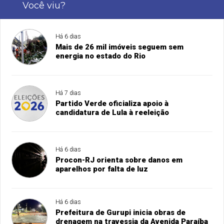
Você viu?
Há 6 dias
Mais de 26 mil imóveis seguem sem
energia no estado do Rio
Há 7 dias
Partido Verde oficializa apoio à
candidatura de Lula à reeleição
Há 6 dias
Procon-RJ orienta sobre danos em
aparelhos por falta de luz
Há 6 dias
Prefeitura de Gurupi inicia obras de
drenagem na travessia da Avenida Paraíba