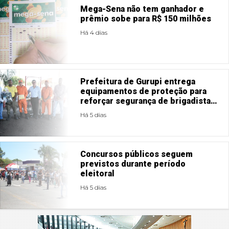
Mega-Sena não tem ganhador e
prêmio sobe para R$ 150 milhões
Há 4 dias
Prefeitura de Gurupi entrega
equipamentos de proteção para
reforçar segurança de brigadistas
e equipe do Viveiro de Mudas
Há 5 dias
Concursos públicos seguem
previstos durante período
eleitoral
Há 5 dias