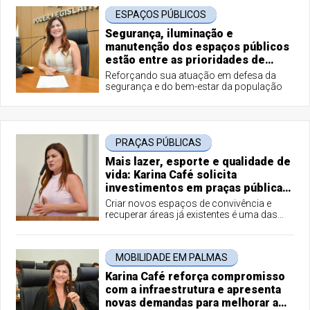
ESPAÇOS PÚBLICOS
Segurança, iluminação e
manutenção dos espaços públicos
estão entre as prioridades de
Karina Café
Reforçando sua atuação em defesa da
segurança e do bem-estar da população
PRAÇAS PÚBLICAS
Mais lazer, esporte e qualidade de
vida: Karina Café solicita
investimentos em praças públicas
de Palmas
Criar novos espaços de convivência e
recuperar áreas já existentes é uma das
bandeiras defendidas pela vereadora
Karina Café (Republicanos).
MOBILIDADE EM PALMAS
Karina Café reforça compromisso
com a infraestrutura e apresenta
novas demandas para melhorar a