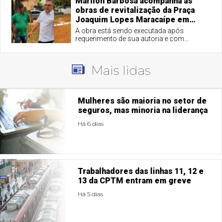
Marilon Barbosa acompanha as
obras de revitalização da Praça
Joaquim Lopes Maracaípe em
Taquaruçu
A obra está sendo executada após
requerimento de sua autoria e com
aprovação por unanimidade pela Câmara
Municipal de Palmas.
Mais lidas
Mulheres são maioria no setor de
seguros, mas minoria na liderança
Há 6 dias
Trabalhadores das linhas 11, 12 e
13 da CPTM entram em greve
Há 5 dias