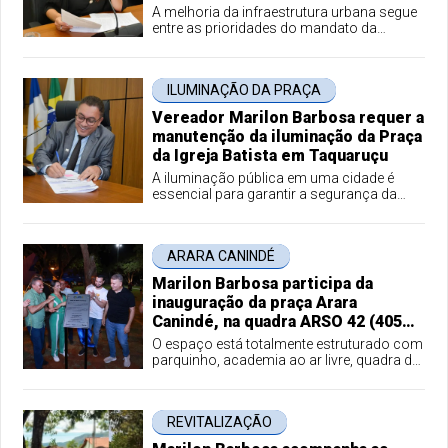
mobilidade em Palmas
A melhoria da infraestrutura urbana segue
entre as prioridades do mandato da
vereadora Karina Café (Republicanos).
ILUMINAÇÃO DA PRAÇA
Vereador Marilon Barbosa requer a
manutenção da iluminação da Praça
da Igreja Batista em Taquaruçu
A iluminação pública em uma cidade é
essencial para garantir a segurança da
população.
ARARA CANINDÉ
Marilon Barbosa participa da
inauguração da praça Arara
Canindé, na quadra ARSO 42 (405
Sul)
O espaço está totalmente estruturado com
parquinho, academia ao ar livre, quadra de
areia, paisagismo e iluminação.
REVITALIZAÇÃO