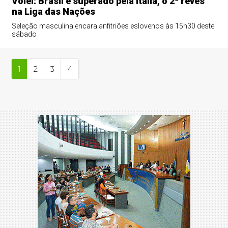
Vôlei: Brasil é superado pela Itália, o 2º revés
na Liga das Nações
Seleção masculina encara anfitriões eslovenos às 15h30 deste
sábado
1
2
3
4