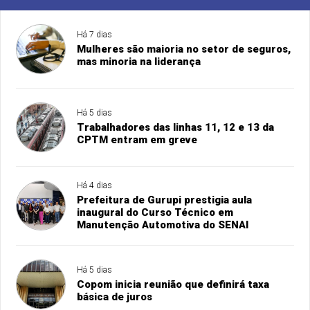
Há 7 dias
Mulheres são maioria no setor de seguros,
mas minoria na liderança
Há 5 dias
Trabalhadores das linhas 11, 12 e 13 da
CPTM entram em greve
Há 4 dias
Prefeitura de Gurupi prestigia aula
inaugural do Curso Técnico em
Manutenção Automotiva do SENAI
Há 5 dias
Copom inicia reunião que definirá taxa
básica de juros