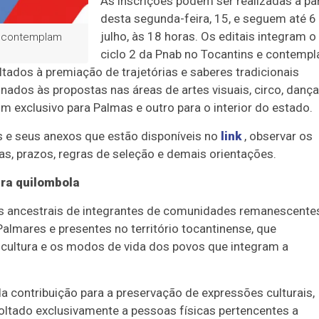
As inscrições podem ser realizadas a par
desta segunda-feira, 15, e seguem até 6
julho, às 18 horas. Os editais integram o
 e contemplam
ciclo 2 da Pnab no Tocantins e contemp
ltados à premiação de trajetórias e saberes tradicionais
nados às propostas nas áreas de artes visuais, circo, dança
 um exclusivo para Palmas e outro para o interior do estado.
s e seus anexos que estão disponíveis no
link
, observar os
as, prazos, regras de seleção e demais orientações.
ura quilombola
es ancestrais de integrantes de comunidades remanescente
Palmares e presentes no território tocantinense, que
cultura e os modos de vida dos povos que integram a
a contribuição para a preservação de expressões culturais,
 voltado exclusivamente a pessoas físicas pertencentes a