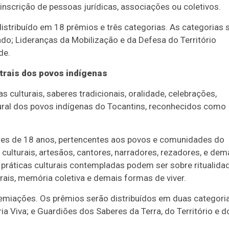
inscrição de pessoas jurídicas, associações ou coletivos.
 distribuído em 18 prêmios e três categorias. As categorias 
o; Lideranças da Mobilização e da Defesa do Território
de.
trais dos povos indígenas
s culturais, saberes tradicionais, oralidade, celebrações,
ural dos povos indígenas do Tocantins, reconhecidos como
res de 18 anos, pertencentes aos povos e comunidades do
ulturais, artesãos, cantores, narradores, rezadores, e dem
ráticas culturais contempladas podem ser sobre ritualida
orais, memória coletiva e demais formas de viver.
emiações. Os prêmios serão distribuídos em duas categori
a Viva; e Guardiões dos Saberes da Terra, do Território e d