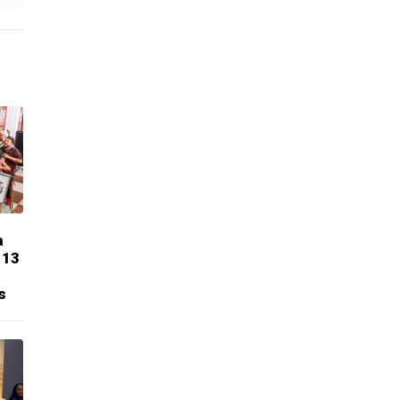
a
 13
s