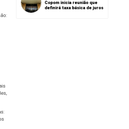
Copom inicia reunião que
definirá taxa básica de juros
são:
ais
des,
as:
os