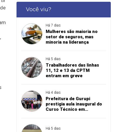
tir
 de
Você viu?
lam
Há 7 dias
Mulheres são maioria no
,
setor de seguros, mas
minoria na liderança
Há 5 dias
Trabalhadores das linhas
11, 12 e 13 da CPTM
entram em greve
s
Há 4 dias
Prefeitura de Gurupi
prestigia aula inaugural do
Curso Técnico em
Manutenção Automotiva do
SENAI
Há 5 dias