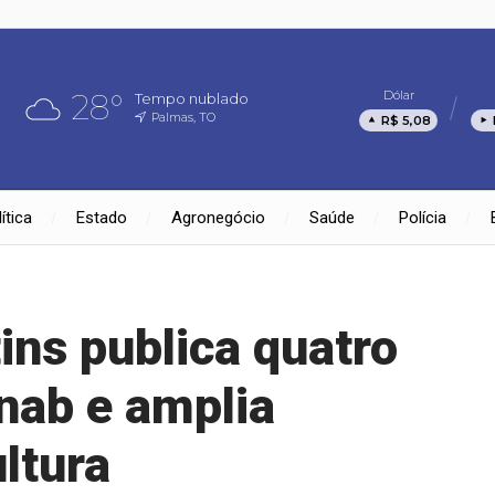
28°
Dólar
Tempo nublado
Palmas, TO
R$ 5,08
ítica
Estado
Agronegócio
Saúde
Polícia
ins publica quatro
nab e amplia
ltura