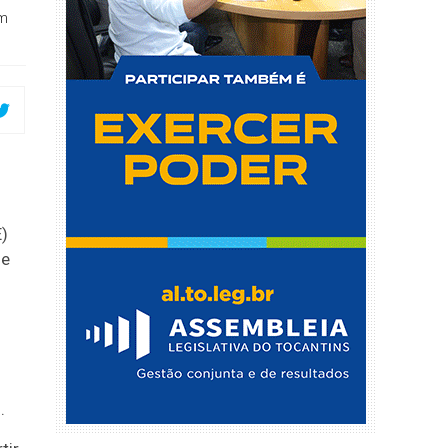
em
E)
de
.