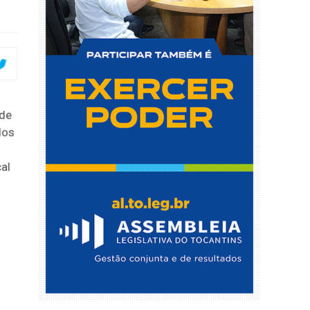
 de
dos
al