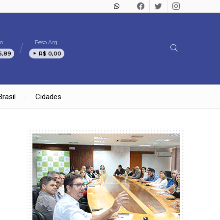
o
Peso Arg.
5,89
R$ 0,00
Brasil
Cidades