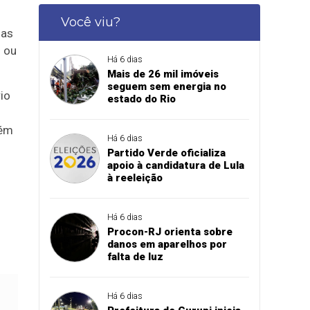
Você viu?
mas
 ou
Há 6 dias
Mais de 26 mil imóveis
seguem sem energia no
io
estado do Rio
bém
Há 6 dias
Partido Verde oficializa
apoio à candidatura de Lula
à reeleição
Há 6 dias
Procon-RJ orienta sobre
danos em aparelhos por
falta de luz
Há 6 dias