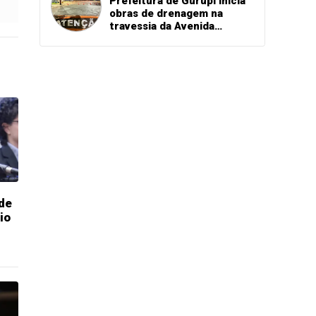
Prefeitura de Gurupi inicia
obras de drenagem na
travessia da Avenida
Paraíba sobre o córrego
Mutuca
 de
io