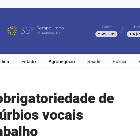
35°
Dólar
Eur
Tempo limpo
Palmas, TO
R$ 5,09
R$ 
ítica
Estado
Agronegócio
Saúde
Polícia
brigatoriedade de
túrbios vocais
abalho