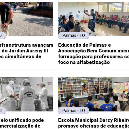
O
Palmas - TO
infraestrutura avançam
Educação de Palmas e
 do Jardim Aureny III
Associação Bem Comum inic
es simultâneas de
formação para professores c
foco na alfabetização
O
Palmas - TO
elo unificado pode
Escola Municipal Darcy Ribeir
omercialização de
promove oficinas de educaçã