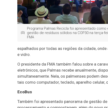
Programa Palmas Recicla foi apresentado como
gestão de resíduos sólidos na COP30 na terça-feir
FMA
espalhados por todas as regiões da cidade, onde a
e vidro.
O presidente da FMA também falou sobre a carava
eletrônicos, que Palmas recebe anualmente, dispo
simultaneamente. Nela, os palmenses podem desc
tais como computador, teclado, aparelho celular, 
EcoBus
Também foi apresentado panorama de gestão de r
processamento e compostagem, além do novo proj