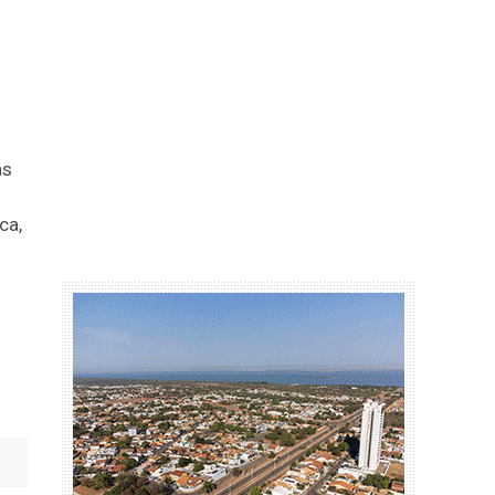
as
ca,