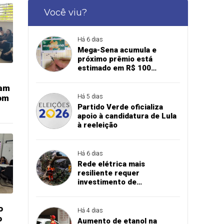
Você viu?
Há 6 dias
Mega-Sena acumula e
próximo prêmio está
estimado em R$ 100
milhões
iam
om
Há 5 dias
Partido Verde oficializa
apoio à candidatura de Lula
à reeleição
Há 6 dias
Rede elétrica mais
resiliente requer
investimento de
concessionárias
o
Há 4 dias
o
Aumento de etanol na