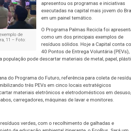
apresentou os programas e iniciativas
executadas na capital mais jovem do Bra
em um painel temático.
O Programa Palmas Recicla foi apresen
 exemplo de
como um dos principais exemplos de
a, 11 – Foto:
resíduos sólidos. Hoje a Capital conta 
40 Pontos de Entrega Voluntária (PEVs),
 população pode descartar materiais de metal, papel, plást
na do Programa do Futuro, referência para coleta de resíd
nibilizando três PEVs em cinco locais estratégicos
artar materiais eletrônicos e eletrodomésticos em desuso
cabos, carregadores, máquinas de lavar e monitores.
esíduos verdes, com o recolhimento de galhadas e
eto de educação ambiental itinerante, o EcoBus. Será um