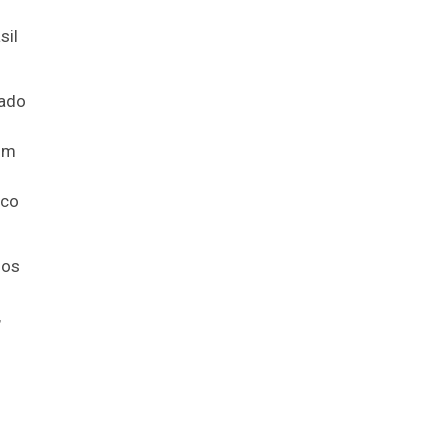
sil
tado
com
ico
uos
,