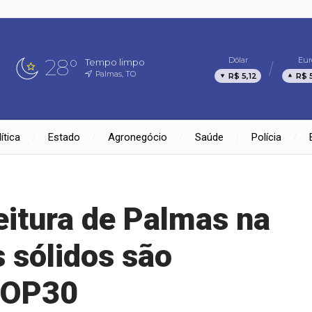
28°
Dólar
Eur
Tempo limpo
Palmas, TO
R$ 5,12
R$ 
ítica
Estado
Agronegócio
Saúde
Polícia
feitura de Palmas na
 sólidos são
COP30