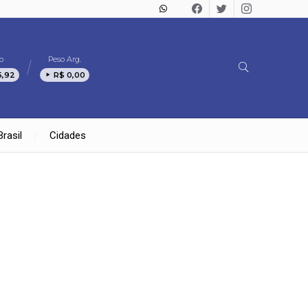
o
Peso Arg.
5,92
R$ 0,00
Brasil
Cidades