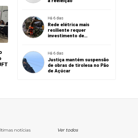
à reeleição
Há 6 dias
Rede elétrica mais
resiliente requer
investimento de
concessionárias
o
Há 6 dias
o
Justiça mantém suspensão
UFT
de obras de tirolesa no Pão
de Açúcar
ltimas notícias
Ver todos