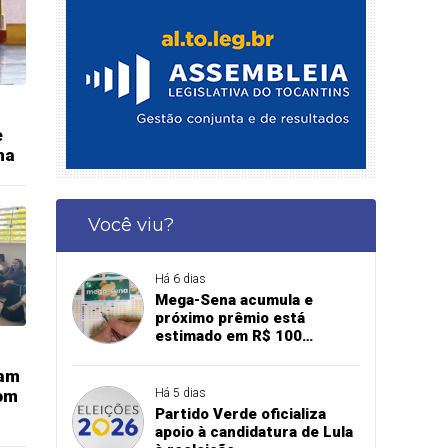
e
na
Você viu?
Há 6 dias
Mega-Sena acumula e
próximo prêmio está
estimado em R$ 100
milhões
iam
om
Há 5 dias
Partido Verde oficializa
apoio à candidatura de Lula