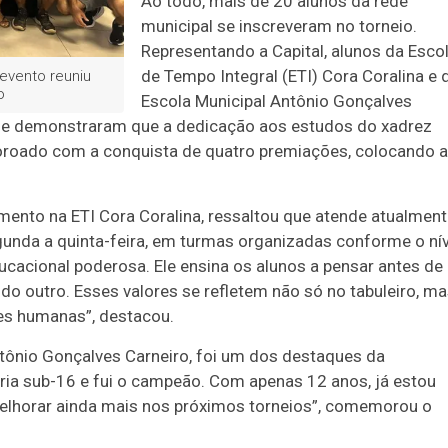
Ao todo, mais de 20 alunos da rede
municipal se inscreveram no torneio.
Representando a Capital, alunos da Esco
de Tempo Integral (ETI) Cora Coralina e 
evento reuniu
o
Escola Municipal Antônio Gonçalves
s e demonstraram que a dedicação aos estudos do xadrez
coroado com a conquista de quatro premiações, colocando a
amento na ETI Cora Coralina, ressaltou que atende atualmen
gunda a quinta-feira, em turmas organizadas conforme o nív
cacional poderosa. Ele ensina os alunos a pensar antes de
s do outro. Esses valores se refletem não só no tabuleiro, m
s humanas”, destacou.
ntônio Gonçalves Carneiro, foi um dos destaques da
ria sub-16 e fui o campeão. Com apenas 12 anos, já estou
elhorar ainda mais nos próximos torneios”, comemorou o