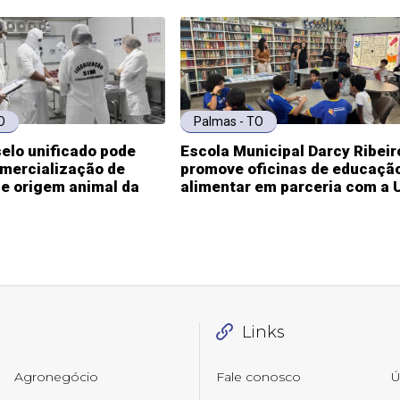
O
Palmas - TO
elo unificado pode
Escola Municipal Darcy Ribeir
omercialização de
promove oficinas de educaçã
e origem animal da
alimentar em parceria com a 
Links
Agronegócio
Fale conosco
Ú