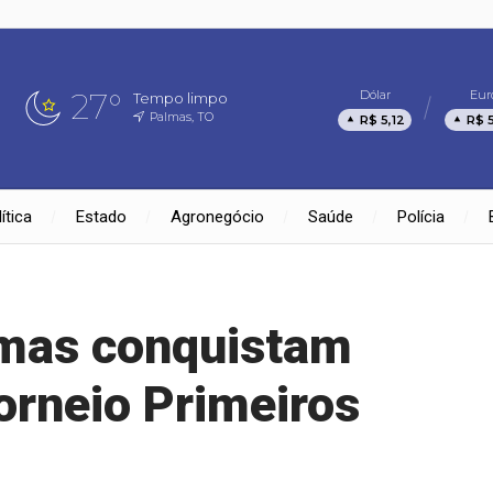
27°
Dólar
Eur
Tempo limpo
Palmas, TO
R$ 5,12
R$ 
ítica
Estado
Agronegócio
Saúde
Polícia
lmas conquistam
orneio Primeiros