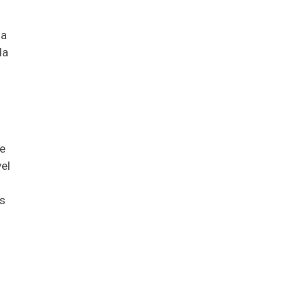
la
da
te
el
as