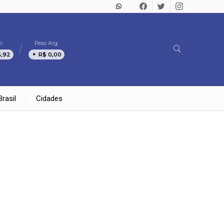
o
Peso Arg.
5,92
R$ 0,00
Brasil
Cidades