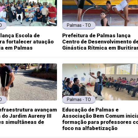
O
Palmas - TO
 lança Escola de
Prefeitura de Palmas lança
ra fortalecer atuação
Centro de Desenvolvimento d
ia em Palmas
Ginástica Rítmica em Buritira
O
Palmas - TO
infraestrutura avançam
Educação de Palmas e
 do Jardim Aureny III
Associação Bem Comum inic
es simultâneas de
formação para professores c
foco na alfabetização