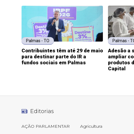
Palmas - TO
Palmas - T
Contribuintes têm até 29 de maio
Adesão a s
para destinar parte do IR a
ampliar c
fundos sociais em Palmas
produtos d
Capital
Editorias
AÇÃO PARLAMENTAR
Agricultura