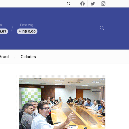
o
Peso Arg.
5,87
R$ 0,00
Brasil
Cidades