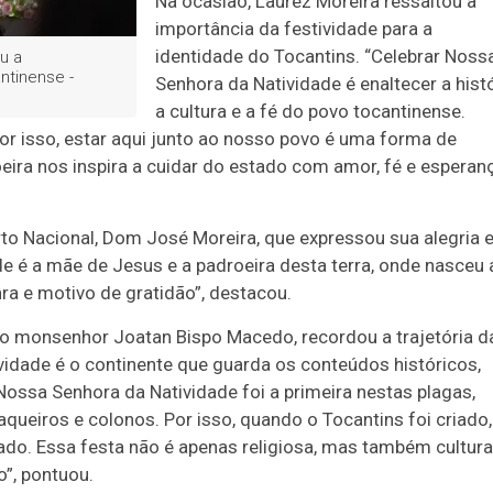
Na ocasião, Laurez Moreira ressaltou a
importância da festividade para a
identidade do Tocantins. “Celebrar Noss
u a
ntinense -
Senhora da Natividade é enaltecer a histó
a cultura e a fé do povo tocantinense.
por isso, estar aqui junto ao nosso povo é uma forma de
eira nos inspira a cuidar do estado com amor, fé e esperan
rto Nacional, Dom José Moreira, que expressou sua alegria
 é a mãe de Jesus e a padroeira desta terra, onde nasceu 
ra e motivo de gratidão”, destacou.
 o monsenhor Joatan Bispo Macedo, recordou a trajetória d
vidade é o continente que guarda os conteúdos históricos,
 Nossa Senhora da Natividade foi a primeira nestas plagas,
vaqueiros e colonos. Por isso, quando o Tocantins foi criado,
tado. Essa festa não é apenas religiosa, mas também cultural
o”, pontuou.