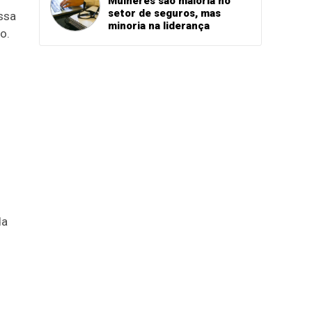
Mulheres são maioria no
setor de seguros, mas
ssa
minoria na liderança
o.
da