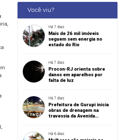
Você viu?
a
ria,
Há 7 dias
Mais de 26 mil imóveis
seguem sem energia no
estado do Rio
ça
Há 7 dias
 em
Procon-RJ orienta sobre
danos em aparelhos por
a
falta de luz
a
Há 7 dias
Prefeitura de Gurupi inicia
obras de drenagem na
travessia da Avenida
Paraíba sobre o córrego
,
Mutuca
Há 6 dias