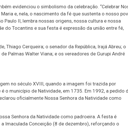
também evidenciou o simbolismo da celebração. “Celebrar No
 Maria e, nela, o nascimento da fé que sustenta o nosso pov
o Paulo II, lembra nossas origens, nossa cultura e nossa
e do Tocantins e sua festa é expressão da união entre fé,
e, Thiago Cerqueira; o senador da República, Irajá Abreu; o
 de Palmas Walter Viana; e os vereadores de Gurupi André
gem no século XVIII, quando a imagem foi trazida por
 é o município de Natividade, em 1735. Em 1992, a pedido 
 declarou oficialmente Nossa Senhora da Natividade como
Nossa Senhora da Natividade como padroeira. A festa é
s a Imaculada Conceição (8 de dezembro), reforçando o