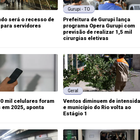
Gurupi - TO
do será o recesso de
Prefeitura de Gurupi lança
 para servidores
programa Opera Gurupi com
previsão de realizar 1,5 mil
cirurgias eletivas
Geral
0 mil celulares foram
Ventos diminuem de intensid
s em 2025, aponta
e município do Rio volta ao
Estágio 1