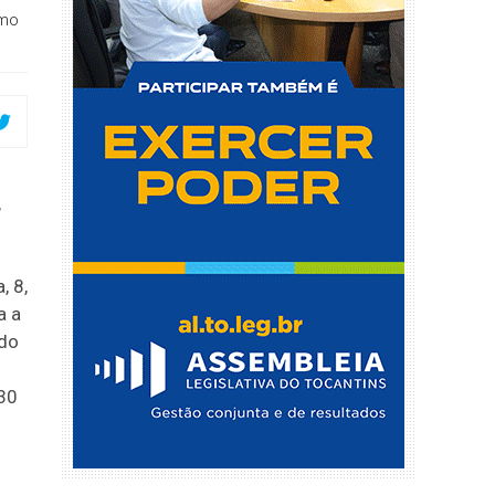
omo
,
, 8,
a a
 do
30