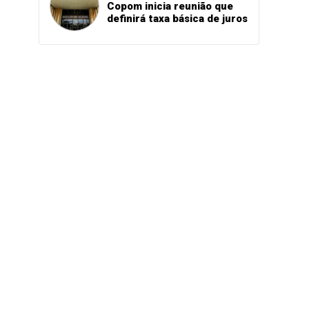
Copom inicia reunião que
definirá taxa básica de juros