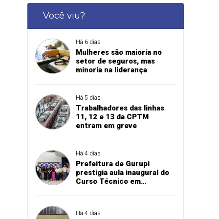
Você viu?
Há 6 dias
Mulheres são maioria no
setor de seguros, mas
minoria na liderança
Há 5 dias
Trabalhadores das linhas
11, 12 e 13 da CPTM
entram em greve
Há 4 dias
Prefeitura de Gurupi
prestigia aula inaugural do
Curso Técnico em
Manutenção Automotiva do
SENAI
Há 4 dias