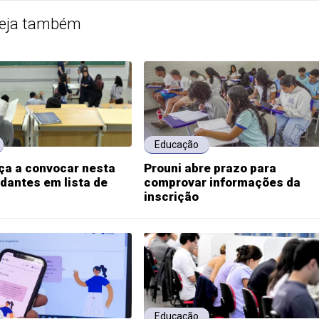
eja também
Educação
ça a convocar nesta
Prouni abre prazo para
dantes em lista de
comprovar informações da
inscrição
Educação