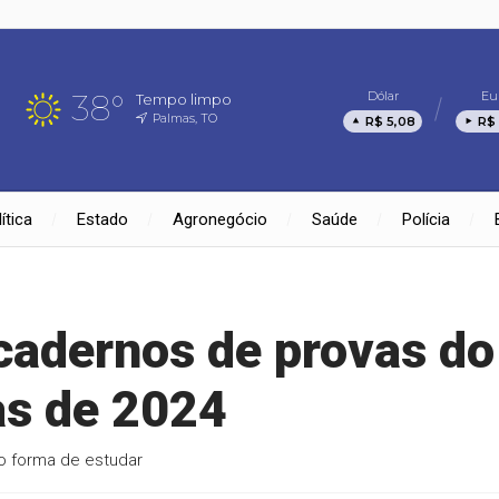
38°
Dólar
Eu
Tempo limpo
Palmas, TO
R$ 5,08
R$ 
ítica
Estado
Agronegócio
Saúde
Polícia
 cadernos de provas do
as de 2024
o forma de estudar