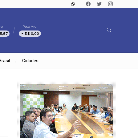
ro
Peso Arg.
5,87
R$ 0,00
Brasil
Cidades