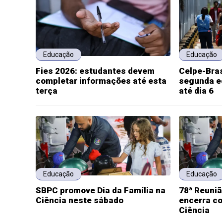
Educação
Educação
Fies 2026: estudantes devem
Celpe-Bras
completar informações até esta
segunda e
terça
até dia 6
Educação
Educação
SBPC promove Dia da Família na
78ª Reuni
Ciência neste sábado
encerra co
Ciência