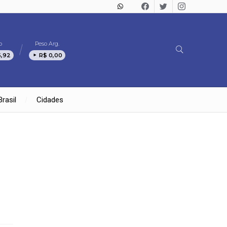
o
Peso Arg.
5,92
R$ 0,00
Brasil
Cidades