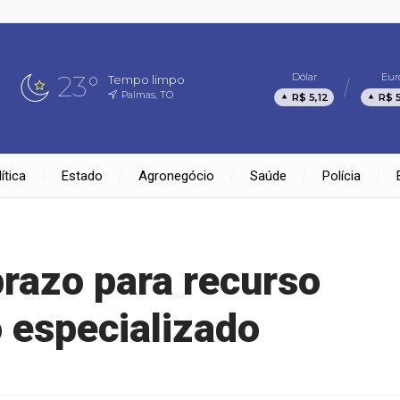
23°
Dólar
Eur
Tempo limpo
Palmas, TO
R$ 5,12
R$ 
ítica
Estado
Agronegócio
Saúde
Polícia
razo para recurso
 especializado