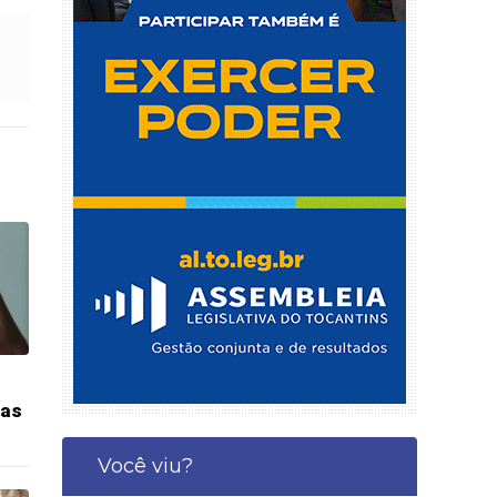
das
Você viu?