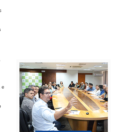
s
s
e
 e
e
s