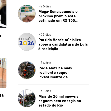
Há 6 dias
Mega-Sena acumula e
próximo prêmio está
estimado em R$ 100
milhões
m
Há 5 dias
Partido Verde oficializa
apoio à candidatura de Lula
à reeleição
Há 6 dias
Rede elétrica mais
resiliente requer
investimento de
concessionárias
Há 5 dias
ta
Mais de 26 mil imóveis
seguem sem energia no
estado do Rio