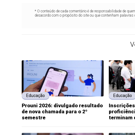
* O conteúdo de cada comentário é de responsabilidade de quem 
desacordo com o propósito do site ou que contenham palavras 
V
Educação
Educação
Prouni 2026: divulgado resultado
Inscriçõe
de nova chamada para o 2º
proficiênc
semestre
terminam 