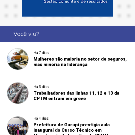
Você viu?
Há 7 dias
Mulheres são maioria no setor de seguros,
mas minoria na liderança
Há 5 dias
Trabalhadores das linhas 11, 12 e 13 da
CPTM entram em greve
Há 4 dias
Prefeitura de Gurupi prestigia aula
inaugural do Curso Técnico em