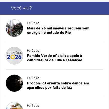
Você viu?
Há 6 dias
Mais de 26 mil imóveis seguem sem
energia no estado do Rio
Há 6 dias
Partido Verde oficializa apoio à
candidatura de Lula à reeleição
Há 6 dias
Procon-RJ orienta sobre danos em
aparelhos por falta de luz
Há 5 dias