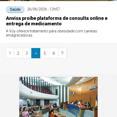
26/06/2026 - 12h57
Saúde
Anvisa proíbe plataforma de consulta online e
entrega de medicamento
A Voy oferece tratamento para obesidade com canetas
emagrecedoras
1
2
3
4
5
6
7