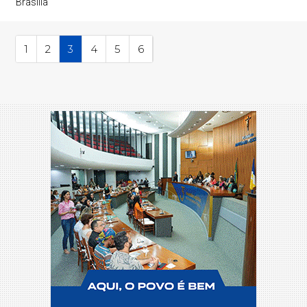
Brasília
1
2
3
4
5
6