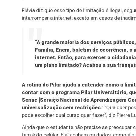
Flávia diz que esse tipo de limitação é ilegal, se
interromper a internet, exceto em casos de inadimp
“A grande maioria dos serviços públicos,
Família, Enem, boletim de ocorrência, o 
internet. Então, para exercer a cidadani
um plano limitado? Acabou a sua franquia
A rotina do Pilar ajuda a entender como a lim
contar com o programa Pilar Universitário, q
Senac [Serviço Nacional de Aprendizagem Com
universalização sem restrições
: “Qualquer pes
pode escolher qual curso quer fazer”, diz Pierre L
Ainda que o estudante não precise se preocupar co
tem é do celular. E aí acabam os dados, como é 