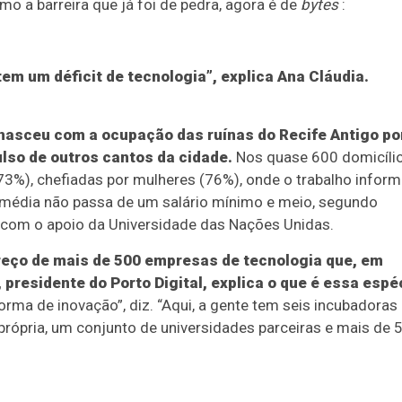
omo a barreira que já foi de pedra, agora é de
bytes
:
em um déficit de tecnologia”, explica Ana Cláudia.
 nasceu com a ocupação das ruínas do Recife Antigo po
ulso de outros cantos da cidade.
Nos quase 600 domicíli
73%), chefiadas por mulheres (76%), onde o trabalho inform
o média não passa de um salário mínimo e meio, segundo
 com o apoio da Universidade das Nações Unidas.
dereço de mais de 500 empresas de tecnologia que, em
 presidente do Porto Digital, explica o que é essa espé
ma de inovação”, diz. “Aqui, a gente tem seis incubadoras
 própria, um conjunto de universidades parceiras e mais de 