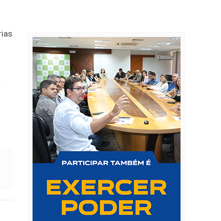
rias
a