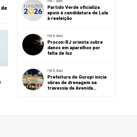
Há 7 dias
Partido Verde oficializa
 de
apoio à candidatura de Lula
à reeleição
Há 6 dias
Procon-RJ orienta sobre
danos em aparelhos por
falta de luz
Há 6 dias
Prefeitura de Gurupi inicia
a
obras de drenagem na
travessia da Avenida
Paraíba sobre o córrego
Mutuca