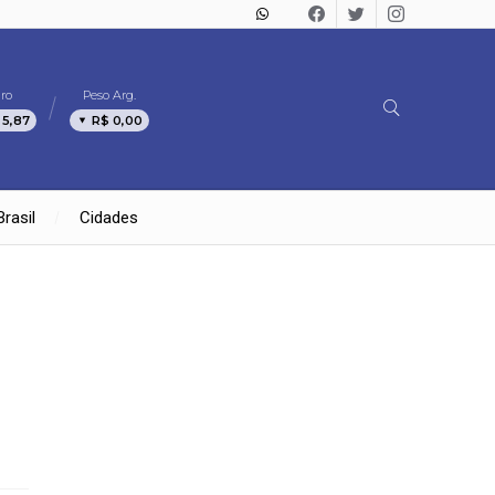
ro
Peso Arg.
 5,87
R$ 0,00
Brasil
Cidades