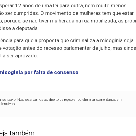
sperar 12 anos de uma lei para outra, nem muito menos
, vão ser cumpridas. O movimento de mulheres tem que estar
 porque, se não tiver mulherada na rua mobilizada, as próp
 disse a deputada.
gência
para que a proposta que criminaliza a misoginia seja
de votação antes do
recesso parlamentar
de julho, mas aind
l a ser aprovado.
misoginia por falta de consenso
realizá-lo. Nos reservamos ao direito de reprovar ou eliminar comentários em
ofensivas.
eja também