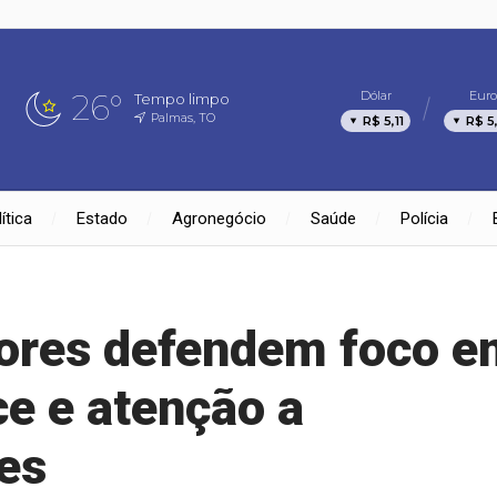
26°
Dólar
Euro
Tempo limpo
Palmas, TO
R$ 5,11
R$ 5
ítica
Estado
Agronegócio
Saúde
Polícia
dores defendem foco e
ce e atenção a
es