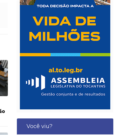
ão
Você viu?