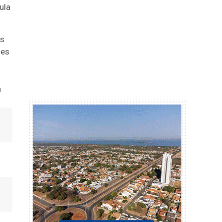
ula
es
ões