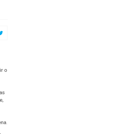
ir o
s
as
e,
ena.