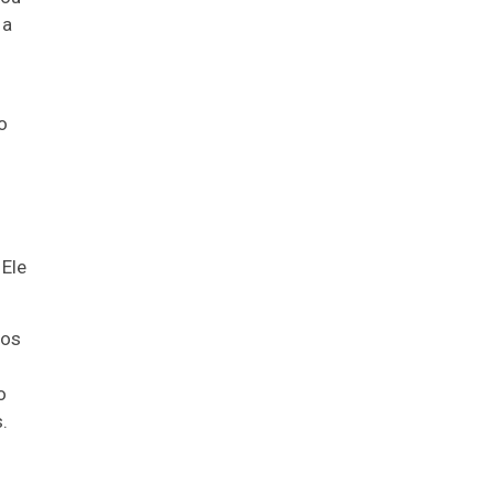
 a
o
 Ele
vos
o
.