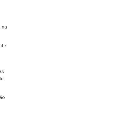
o na
nte
as
de
ção