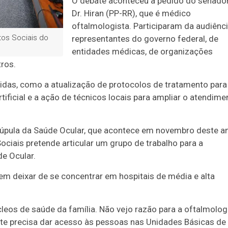
O debate aconteceu a pedido do senado
Dr. Hiran (PP-RR), que é médico
oftalmologista. Participaram da audiênc
tos Sociais do
r
epresentantes do governo federal, de
entidades médicas, de organizações
tros.
as, como a atualização de protocolos de tratamento para
rtificial e a ação de técnicos locais para ampliar o atendime
 Cúpula da Saúde Ocular, que acontece em novembro deste a
iais pretende articular um grupo de trabalho para a
e Ocular.
em deixar de se concentrar em hospitais de média e alta
eos de saúde da família. Não vejo razão para a oftalmolog
nte precisa dar acesso às pessoas nas Unidades Básicas de