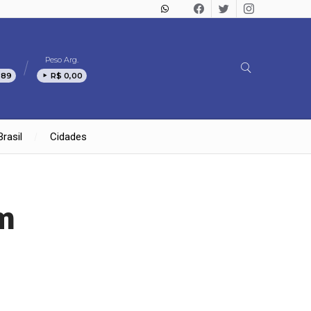
Peso Arg.
,89
R$ 0,00
Brasil
Cidades
m