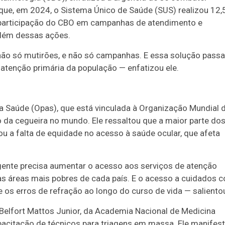
ue, em 2024, o Sistema Único de Saúde (SUS) realizou 12,
a participação do CBO em campanhas de atendimento e
além dessas ações.
 não só mutirões, e não só campanhas. E essa solução passa
 atenção primária da população — enfatizou ele.
a Saúde (Opas), que está vinculada à Organização Mundial 
 da cegueira no mundo. Ele ressaltou que a maior parte do
u a falta de equidade no acesso à saúde ocular, que afeta
 a gente precisa aumentar o acesso aos serviços de atenção
nas áreas mais pobres de cada país. E o acesso a cuidados 
 e os erros de refração ao longo do curso de vida — saliento
Belfort Mattos Junior, da Academia Nacional de Medicina
pacitação de técnicos para triagens em massa. Ele manifes