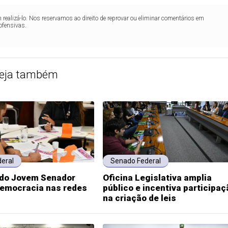
realizá-lo. Nos reservamos ao direito de reprovar ou eliminar comentários em
ofensivas.
eja também
eral
Senado Federal
do Jovem Senador
Oficina Legislativa amplia
emocracia nas redes
público e incentiva participaç
na criação de leis