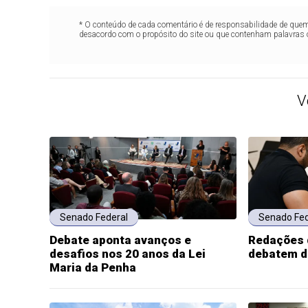
* O conteúdo de cada comentário é de responsabilidade de quem 
desacordo com o propósito do site ou que contenham palavras 
V
Senado Federal
Senado Fed
Debate aponta avanços e
Redações 
desafios nos 20 anos da Lei
debatem d
Maria da Penha