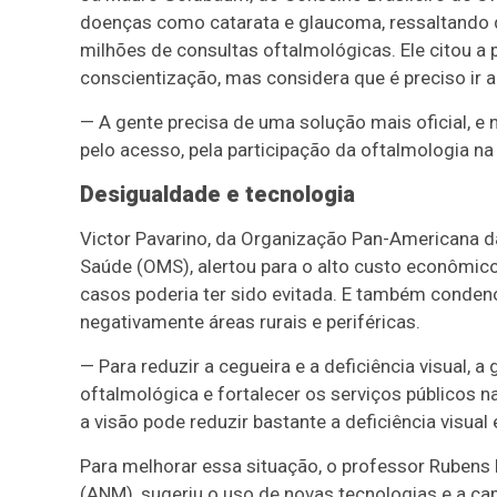
doenças como catarata e glaucoma, ressaltando q
milhões de consultas oftalmológicas. Ele citou 
conscientização, mas considera que é preciso ir 
— A gente precisa de uma solução mais oficial, e
pelo acesso, pela participação da oftalmologia na
Desigualdade e tecnologia
Victor Pavarino, da Organização Pan-Americana d
Saúde (OMS), alertou para o alto custo econômico
casos poderia ter sido evitada. E também condeno
negativamente áreas rurais e periféricas.
— Para reduzir a cegueira e a deficiência visual,
oftalmológica e fortalecer os serviços públicos 
a visão pode reduzir bastante a deficiência visual
Para melhorar essa situação, o professor Rubens 
(ANM), sugeriu o uso de novas tecnologias e a ca