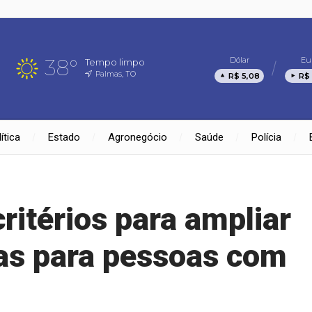
38°
Dólar
Eu
Tempo limpo
Palmas, TO
R$ 5,08
R$ 
ítica
Estado
Agronegócio
Saúde
Polícia
ritérios para ampliar
as para pessoas com