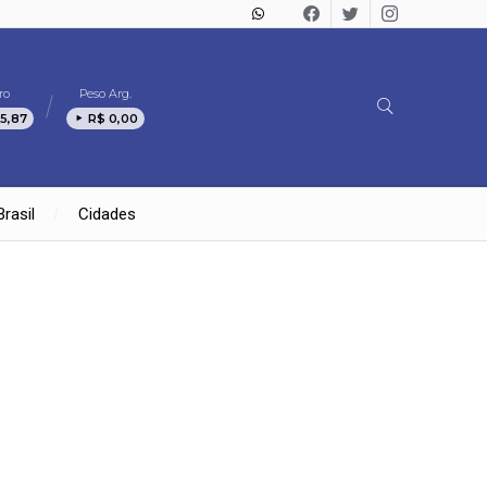
ro
Peso Arg.
5,87
R$ 0,00
Brasil
Cidades