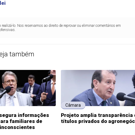
lei
realizá-lo. Nos reservamos ao direito de reprovar ou eliminar comentários em
ofensivas.
eja também
Câmara
ssegura informações
Projeto amplia transparência
ara familiares de
títulos privados do agronegóc
 inconscientes