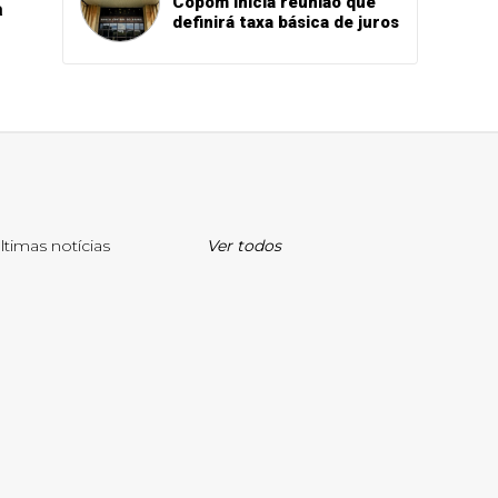
Copom inicia reunião que
a
definirá taxa básica de juros
ltimas notícias
Ver todos