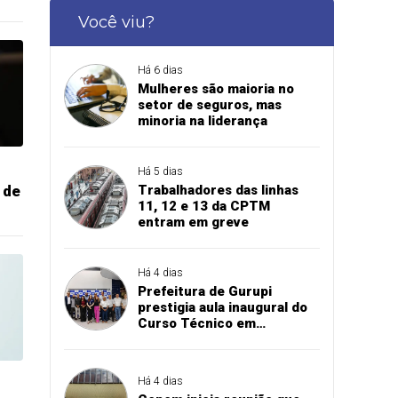
Você viu?
Há 6 dias
Mulheres são maioria no
setor de seguros, mas
minoria na liderança
Há 5 dias
 de
Trabalhadores das linhas
11, 12 e 13 da CPTM
entram em greve
Há 4 dias
Prefeitura de Gurupi
prestigia aula inaugural do
Curso Técnico em
Manutenção Automotiva do
SENAI
Há 4 dias