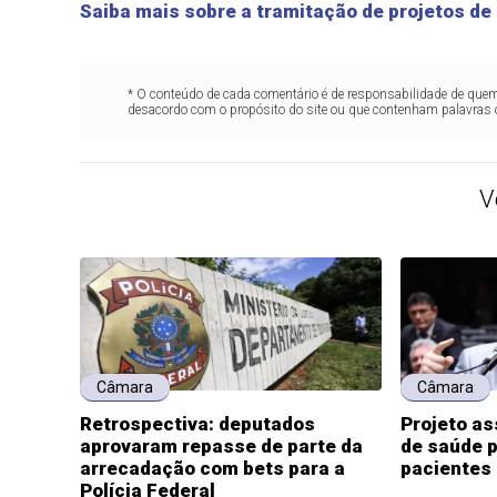
Saiba mais sobre a tramitação de projetos de 
* O conteúdo de cada comentário é de responsabilidade de quem 
desacordo com o propósito do site ou que contenham palavras 
V
Câmara
Câmara
Retrospectiva: deputados
Projeto a
aprovaram repasse de parte da
de saúde p
arrecadação com bets para a
pacientes
Polícia Federal