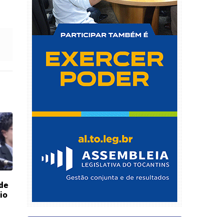
 de
io