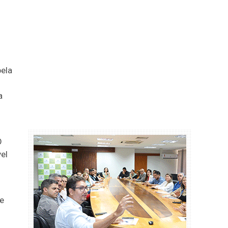
ela
a
O
el
de