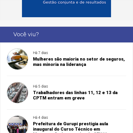
Você viu?
Há 7 dias
Mulheres são maioria no setor de seguros,
mas minoria na liderança
Há 5 dias
Trabalhadores das linhas 11, 12 e 13 da
CPTM entram em greve
Há 4 dias
Prefeitura de Gurupi prestigia aula
inaugural do Curso Técnico em