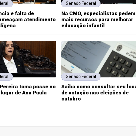
eral
Senado Federal
ncia e falta de
Na CMO, especialistas pedem
 ameaçam atendimento
mais recursos para melhorar
dígena
educação infantil
eral
Senado Federal
 Pereira toma posse no
Saiba como consultar seu loc
lugar de Ana Paula
de votação nas eleições de
outubro