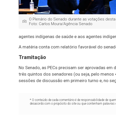
O Plenário do Senado durante as votações desta q
Foto: Carlos Moura/Agência Senado
agentes indígenas de saúde e aos agentes indíg
A matéria conta com relatório favorável do senad
Tramitação
No Senado, as PECs precisam ser aprovadas em do
três quintos dos senadores (ou seja, pelo menos
sessões de discussão em primeiro turno e, no se
* O conteúdo de cada comentário é de responsabilidade de quem 
desacordo com o propósito do site ou que contenham palavras 