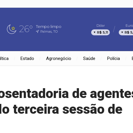
26°
Dólar
Euro
Tempo limpo
Palmas, TO
R$ 5,11
R$ 5
ítica
Estado
Agronegócio
Saúde
Polícia
osentadoria de agente
o terceira sessão de