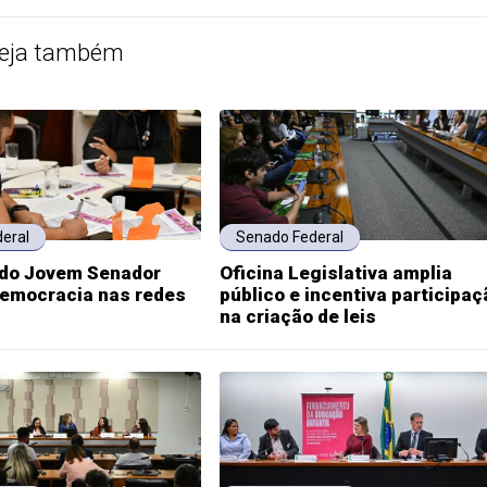
eja também
eral
Senado Federal
do Jovem Senador
Oficina Legislativa amplia
emocracia nas redes
público e incentiva participaç
na criação de leis