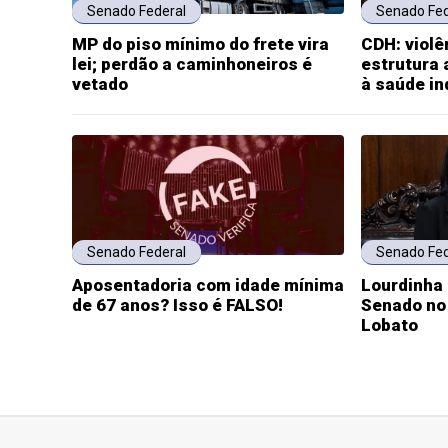
Senado Federal
Senado Fed
MP do piso mínimo do frete vira
CDH: violê
lei; perdão a caminhoneiros é
estrutura
vetado
à saúde in
Senado Federal
Senado Fed
Aposentadoria com idade mínima
Lourdinha
de 67 anos? Isso é FALSO!
Senado no 
Lobato