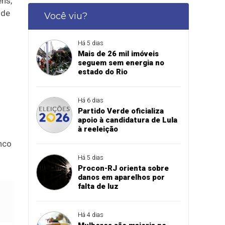
ns,
 de
Você viu?
Há 5 dias
Mais de 26 mil imóveis
seguem sem energia no
estado do Rio
Há 6 dias
Partido Verde oficializa
apoio à candidatura de Lula
à reeleição
nco
Há 5 dias
Procon-RJ orienta sobre
danos em aparelhos por
falta de luz
Há 4 dias