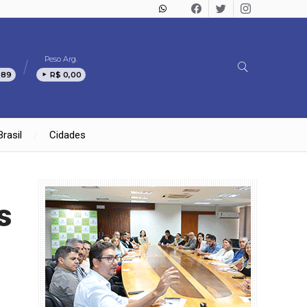
Peso Arg.
,89
R$ 0,00
Brasil
Cidades
s