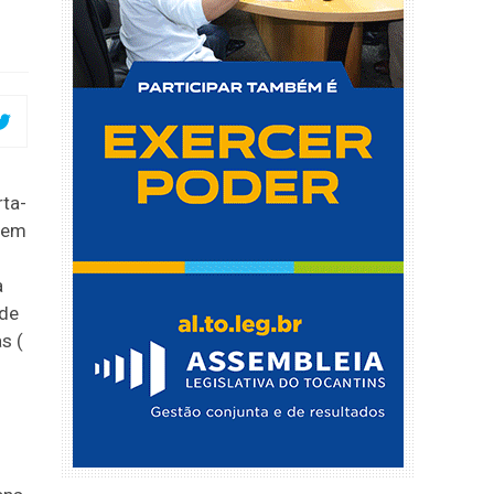
rta-
, em
a
 de
s (