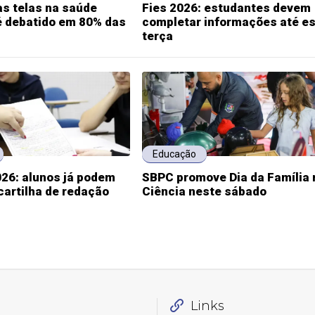
s telas na saúde
Fies 2026: estudantes devem
é debatido em 80% das
completar informações até e
terça
Educação
26: alunos já podem
SBPC promove Dia da Família 
cartilha de redação
Ciência neste sábado
Links