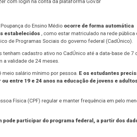
zer com login na conta da plataforma Gov.br
 Poupança do Ensino Médio
ocorre de forma automática
s estabelecidos
, como estar matriculado na rede pública
ico de Programas Sociais do governo federal (CadÚnico).
es tenham cadastro ativo no CadÚnico até a data-base de 7 
m a validade de 24 meses.
é meio salário mínimo por pessoa.
E os estudantes preci
r ou entre 19 e 24 anos na educação de jovens e adulto
ssoa Física (CPF) regular e manter frequência em pelo me
m pode participar do programa federal, a partir dos dad