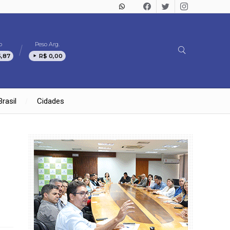
o
Peso Arg.
5,87
R$ 0,00
Brasil
Cidades