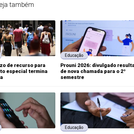
eja também
Educação
zo de recurso para
Prouni 2026: divulgado result
to especial termina
de nova chamada para o 2º
ta
semestre
Educação