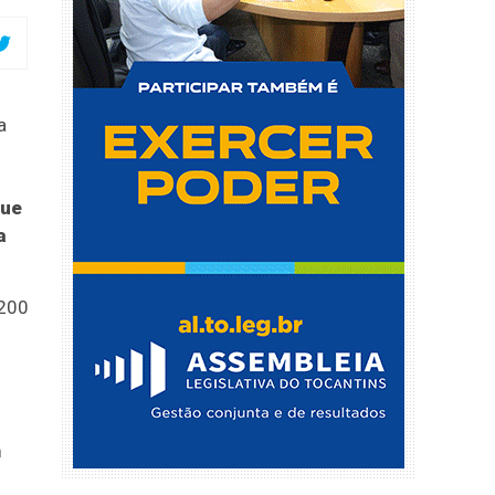
a
que
a
 200
m