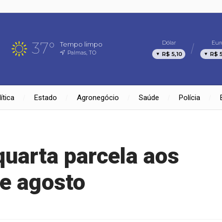
37°
Dólar
Eur
Tempo limpo
Palmas, TO
R$ 5,10
R$ 
ítica
Estado
Agronegócio
Saúde
Polícia
uarta parcela aos
 e agosto