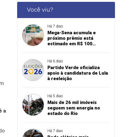
Você viu?
Há 7 dias
Mega-Sena acumula e
próximo prêmio está
estimado em R$ 100
milhões
Há 6 dias
Partido Verde oficializa
apoio à candidatura de Lula
à reeleição
am
Há 5 dias
Mais de 26 mil imóveis
seguem sem energia no
é a
estado do Rio
 do
Há 7 dias