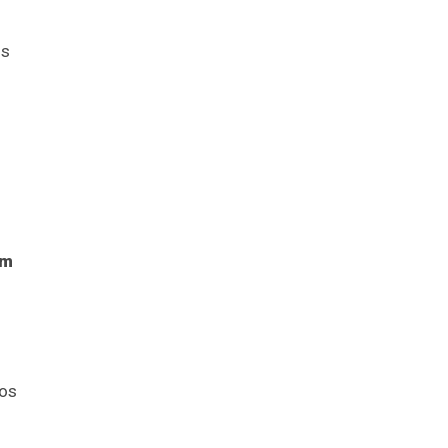
os
em
 os