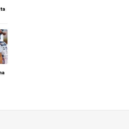
sta
na