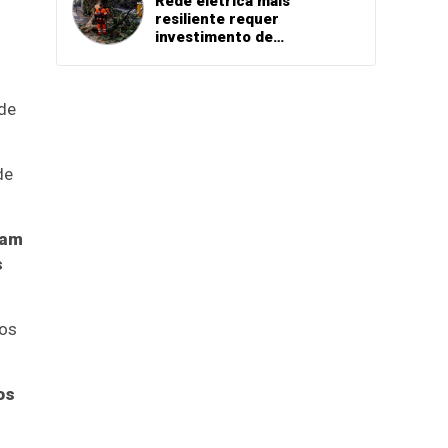
Rede elétrica mais
resiliente requer
investimento de
concessionárias
 de
de
sam
s
nos
os