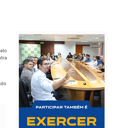
pelo
ntra
ndo