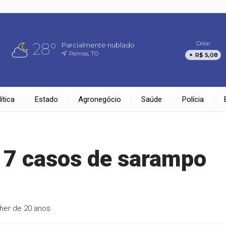
28°
Dólar
Parcialmente nublado
Palmas, TO
R$ 5,08
ítica
Estado
Agronegócio
Saúde
Polícia
 7 casos de sarampo
her de 20 anos