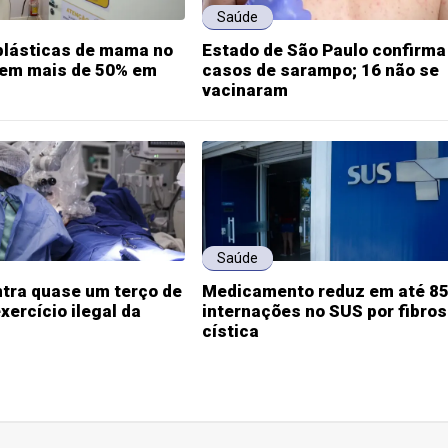
Saúde
plásticas de mama no
Estado de São Paulo confirma
em mais de 50% em
casos de sarampo; 16 não se
vacinaram
Saúde
tra quase um terço de
Medicamento reduz em até 8
xercício ilegal da
internações no SUS por fibro
cística