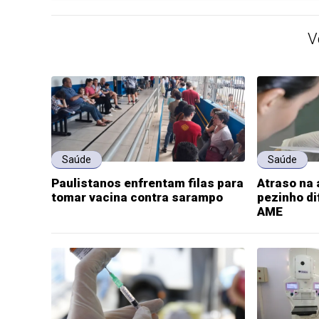
V
Saúde
Saúde
Paulistanos enfrentam filas para
Atraso na 
tomar vacina contra sarampo
pezinho di
AME