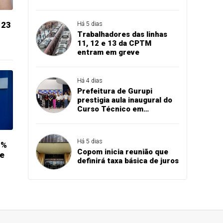
 23
Há 5 dias
Trabalhadores das linhas
11, 12 e 13 da CPTM
entram em greve
Há 4 dias
Prefeitura de Gurupi
prestigia aula inaugural do
Curso Técnico em
Manutenção Automotiva do
SENAI
Há 5 dias
5%
Copom inicia reunião que
se
definirá taxa básica de juros