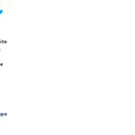
ite
a
te
mpo