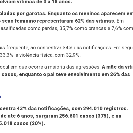
olviam vítimas de 0 a 18 anos.
coladas por garotas. Enquanto os meninos aparecem e
 sexo feminino representaram 62% das vítimas.
Em
m classificadas como pardas, 35,7% como brancas e 7,6% co
is frequente, ao concentrar 34% das notificações. Em segu
,3%, e violência física, com 32,9%.
local em que ocorre a maioria das agressões.
A mãe da vít
s casos, enquanto o pai teve envolvimento em 26% das
p
ncentra 43% das notificações, com 294.010 registros.
s de até 6 anos, surgiram 256.601 casos (375), e na
35.018 casos (20%).