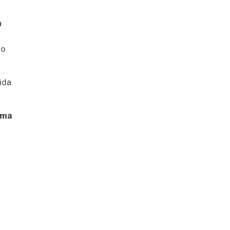
m
mo
ida
ima