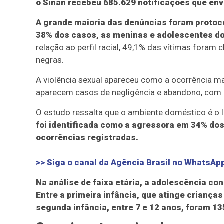
o Sinan recebeu 685.629 notificações que env
A grande maioria das denúncias foram proto
38% dos casos, as meninas e adolescentes do
relação ao perfil racial, 49,1% das vítimas fora
negras.
A violência sexual apareceu como a ocorrência ma
aparecem casos de negligência e abandono, com 33
O estudo ressalta que o ambiente doméstico é o 
foi identificada como a agressora em 34% do
ocorrências registradas.
>> Siga o canal da Agência Brasil no WhatsAp
Na análise de faixa etária, a adolescência co
Entre a primeira infância, que atinge criança
segunda infância, entre 7 e 12 anos, foram 1