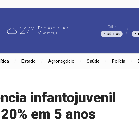
27°
Dólar
Tempo nublado
Palmas, TO
R$ 5,08
ítica
Estado
Agronegócio
Saúde
Polícia
ncia infantojuvenil
120% em 5 anos