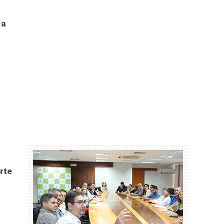
 a
rte