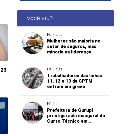
Você viu?
Há 7 dias
Mulheres são maioria no
setor de seguros, mas
minoria na liderança
 23
Há 5 dias
Trabalhadores das linhas
11, 12 e 13 da CPTM
entram em greve
Há 4 dias
Prefeitura de Gurupi
prestigia aula inaugural do
Curso Técnico em
Manutenção Automotiva do
SENAI