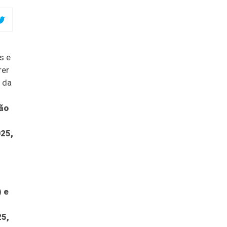
s e
rer
 da
ão
25,
 e
25,