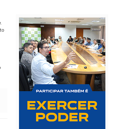
.
to
o