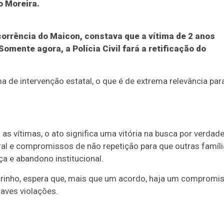
 Moreira.
corrência do Maicon, constava que a vítima de 2 anos
Somente agora, a Polícia Civil fará a retificação do
ima de intervenção estatal, o que é de extrema relevância par
as vítimas, o ato significa uma vitória na busca por verdade
ral e compromissos de não repetição para que outras famíl
ça e abandono institucional.
Marinho, espera que, mais que um acordo, haja um compromi
raves violações.