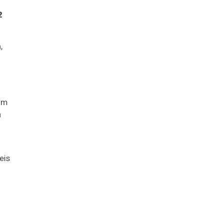
2
,
ram
a
eis