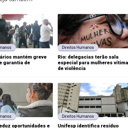
umanos
Direitos Humanos
iários mantém greve
Rio: delegacias terão sala
de garantia de
especial para mulheres vítim
de violência
umanos
Direitos Humanos
eduz oportunidades e
Unifesp identifica resíduo