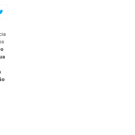
cia
os
ro
sua
s
ão