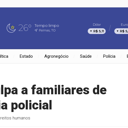
26°
Dólar
Euro
Tempo limpo
Palmas, TO
R$ 5,11
R$ 5
ítica
Estado
Agronegócio
Saúde
Polícia
pa a familiares de
a policial
ireitos humanos