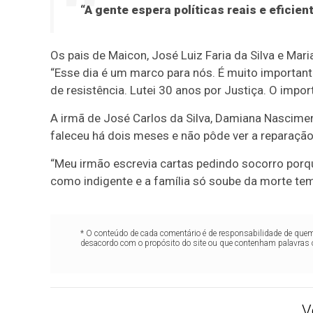
“A gente espera políticas reais e eficient
Os pais de Maicon, José Luiz Faria da Silva e Mar
“Esse dia é um marco para nós. É muito importan
de resistência. Lutei 30 anos por Justiça. O import
A irmã de José Carlos da Silva, Damiana Nascimen
faleceu há dois meses e não pôde ver a reparação 
“Meu irmão escrevia cartas pedindo socorro porqu
como indigente e a família só soube da morte te
* O conteúdo de cada comentário é de responsabilidade de quem 
desacordo com o propósito do site ou que contenham palavras 
V