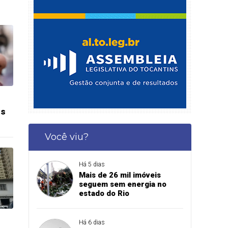
as
Você viu?
Há 5 dias
Mais de 26 mil imóveis
seguem sem energia no
estado do Rio
Há 6 dias