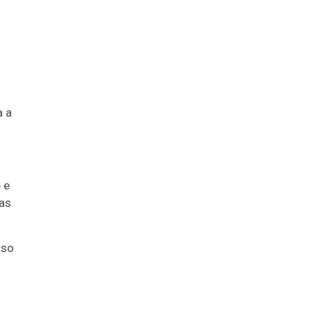
a a
 e
ias
sso