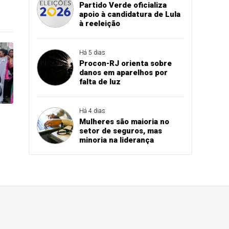
Partido Verde oficializa
apoio à candidatura de Lula
à reeleição
Há 5 dias
Procon-RJ orienta sobre
danos em aparelhos por
falta de luz
Há 4 dias
Mulheres são maioria no
setor de seguros, mas
minoria na liderança