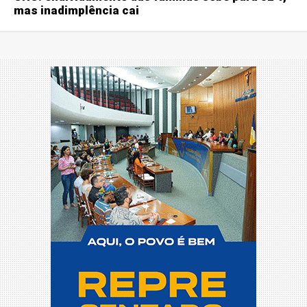
mas inadimplência cai