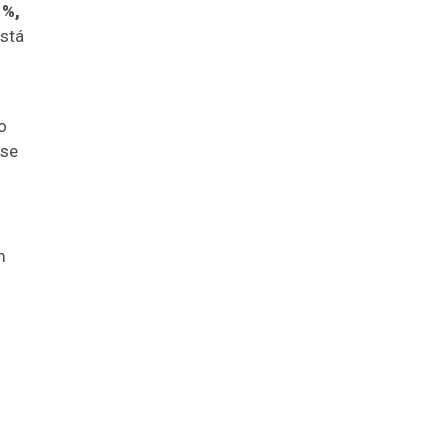
1%,
stá
o
-se
m