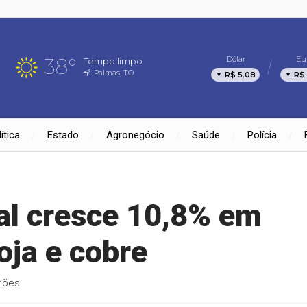
38°
Dólar
Eu
Tempo limpo
Palmas, TO
R$ 5,08
R$
ítica
Estado
Agronegócio
Saúde
Polícia
al cresce 10,8% em
oja e cobre
hões