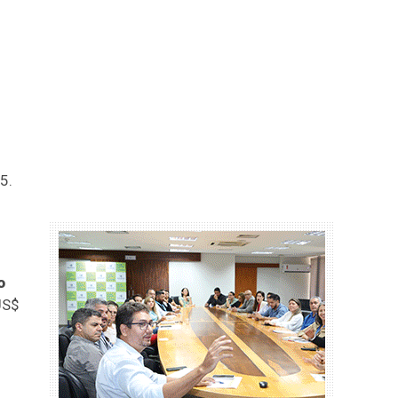
5.
o
US$