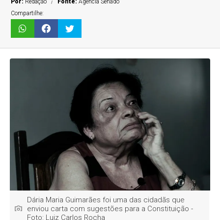
Por:
Redação
Fonte:
Agência Senado
Compartilhe:
Dária Maria Guimarães foi uma das cidadãs que
enviou carta com sugestões para a Constituição -
Foto: Luiz Carlos Rocha