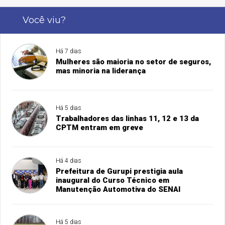
Você viu?
Há 7 dias
Mulheres são maioria no setor de seguros,
mas minoria na liderança
Há 5 dias
Trabalhadores das linhas 11, 12 e 13 da
CPTM entram em greve
Há 4 dias
Prefeitura de Gurupi prestigia aula
inaugural do Curso Técnico em
Manutenção Automotiva do SENAI
Há 5 dias