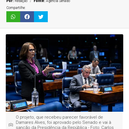
Por:
Redação
Fonte:
Agência Senado
Compartilhe:
O projeto, que recebeu parecer favorável de
Damares Alves, foi aprovado pelo Senado e vai à
sanção da Presidência da República - Foto: Carlos