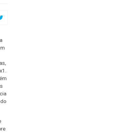
a
aim
as,
x1.
lém
as
cia
 do
e
bre
,