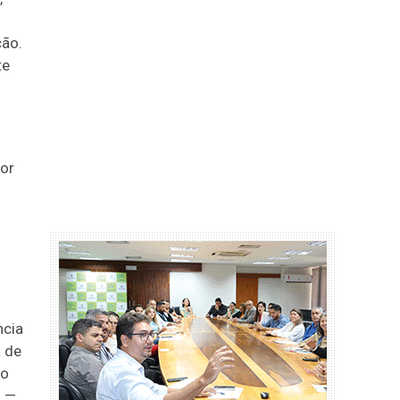
ção.
te
or
ncia
a de
io
o —