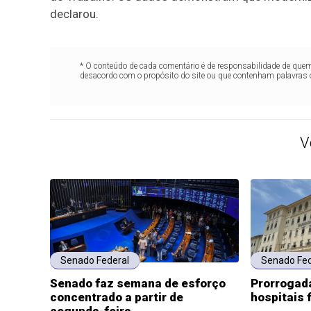
declarou.
* O conteúdo de cada comentário é de responsabilidade de quem 
desacordo com o propósito do site ou que contenham palavras 
V
Senado Federal
Senado Fed
Senado faz semana de esforço
Prorrogada
concentrado a partir de
hospitais 