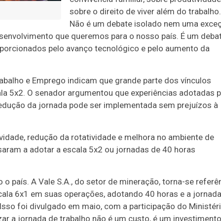
sobre o direito de viver além do trabalho.
Não é um debate isolado nem uma exce
senvolvimento que queremos para o nosso país. É um deba
roporcionados pelo avanço tecnológico e pelo aumento da
abalho e Emprego indicam que grande parte dos vínculos
la 5x2. O senador argumentou que experiências adotadas p
edução da jornada pode ser implementada sem prejuízos à
vidade, redução da rotatividade e melhora no ambiente de
aram a adotar a escala 5x2 ou jornadas de 40 horas
 país. A Vale S.A., do setor de mineração, torna-se referê
scala 6x1 em suas operações, adotando 40 horas e a jornad
Isso foi divulgado em maio, com a participação do Ministér
r a jornada de trabalho não é um custo, é um investiment