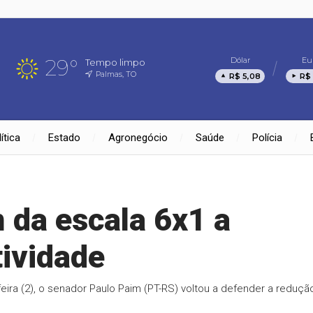
29°
Dólar
Eu
Tempo limpo
Palmas, TO
R$ 5,08
R$ 
ítica
Estado
Agronegócio
Saúde
Polícia
 da escala 6x1 a
ividade
ira (2), o senador Paulo Paim (PT-RS) voltou a defender a reduçã