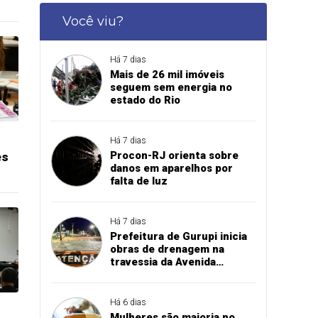
Você viu?
Há 7 dias
Mais de 26 mil imóveis
seguem sem energia no
estado do Rio
Há 7 dias
Procon-RJ orienta sobre
es
danos em aparelhos por
falta de luz
Há 7 dias
Prefeitura de Gurupi inicia
obras de drenagem na
travessia da Avenida
Paraíba sobre o córrego
Mutuca
Há 6 dias
Mulheres são maioria no