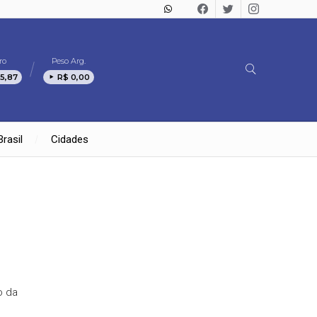
ro
Peso Arg.
5,87
R$ 0,00
Brasil
Cidades
o da