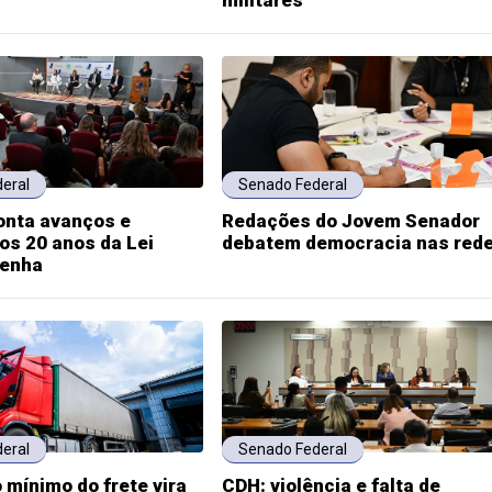
militares
eral
Senado Federal
onta avanços e
Redações do Jovem Senador
os 20 anos da Lei
debatem democracia nas red
Penha
eral
Senado Federal
 mínimo do frete vira
CDH: violência e falta de