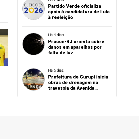
Partido Verde oficializa
apoio à candidatura de Lula
à reeleição
Há 6 dias
Procon-RJ orienta sobre
danos em aparelhos por
falta de luz
Há 6 dias
Prefeitura de Gurupi inicia
obras de drenagem na
travessia da Avenida
Paraíba sobre o córrego
Mutuca