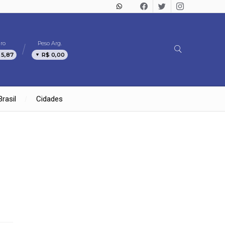
ro
Peso Arg.
 5,87
R$ 0,00
Brasil
Cidades