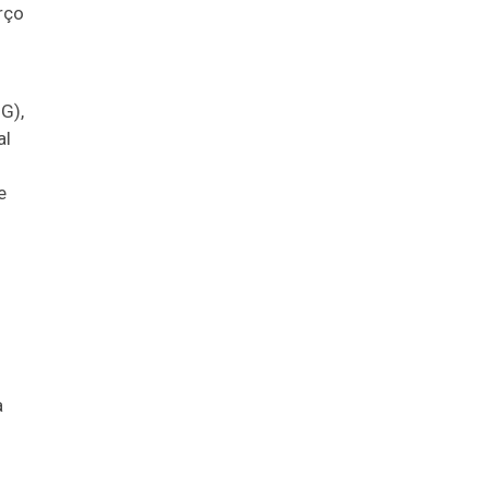
rço
G),
al
e
a