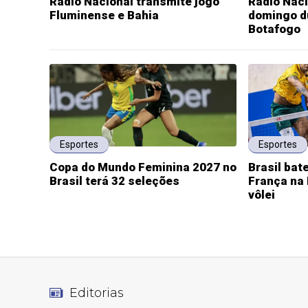
Rádio Nacional transmite jogo
Rádio Naci
Fluminense e Bahia
domingo du
Botafogo
Esportes
Esportes
Copa do Mundo Feminina 2027 no
Brasil bat
Brasil terá 32 seleções
França na
vôlei
Editorias