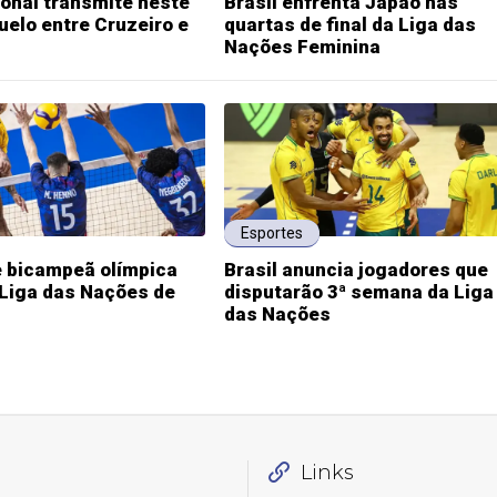
onal transmite neste
Brasil enfrenta Japão nas
elo entre Cruzeiro e
quartas de final da Liga das
Nações Feminina
Esportes
e bicampeã olímpica
Brasil anuncia jogadores que
 Liga das Nações de
disputarão 3ª semana da Liga
das Nações
Links