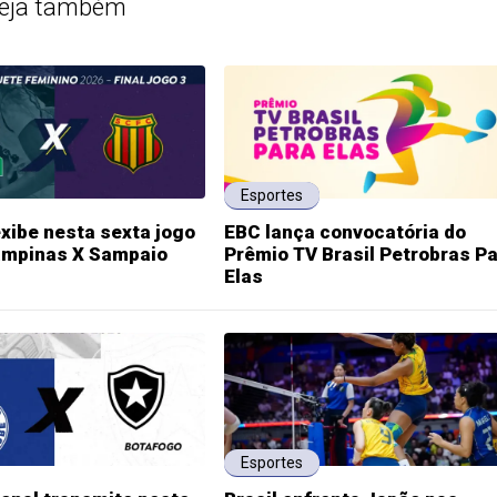
eja também
Esportes
exibe nesta sexta jogo
EBC lança convocatória do
mpinas X Sampaio
Prêmio TV Brasil Petrobras P
Elas
Esportes