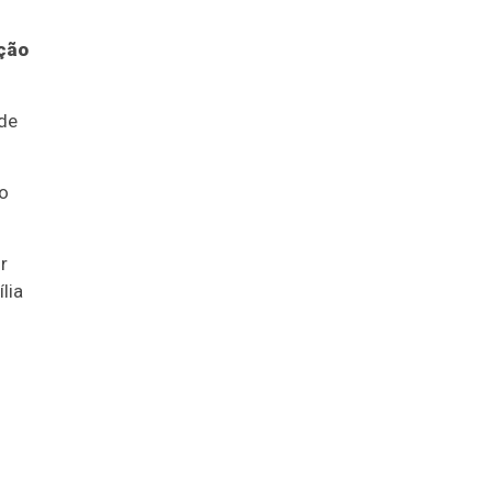
ição
ade
 o
r
lia