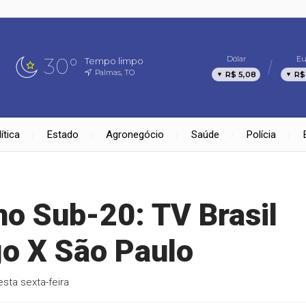
30°
Dólar
Eu
Tempo limpo
Palmas, TO
R$ 5,08
R$
ítica
Estado
Agronegócio
Saúde
Polícia
no Sub-20: TV Brasil
o X São Paulo
sta sexta-feira