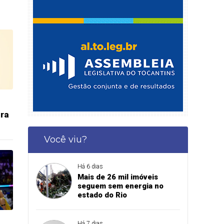
ara
Você viu?
Há 6 dias
Mais de 26 mil imóveis
seguem sem energia no
estado do Rio
Há 7 dias