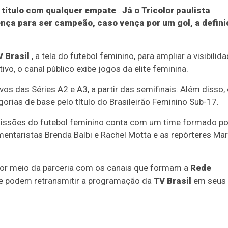
 título com qualquer empate
.
Já o Tricolor paulista
ença para ser campeão, caso vença por um gol, a defin
V Brasil
, a tela do futebol feminino, para ampliar a visibilid
vo, o canal público exibe jogos da elite feminina.
s das Séries A2 e A3, a partir das semifinais. Além disso,
rias de base pelo título do Brasileirão Feminino Sub-17.
missões do futebol feminino conta com um time formado po
entaristas Brenda Balbi e Rachel Motta e as repórteres Marí
por meio da parceria com os canais que formam a
Rede
ue podem retransmitir a programação da
TV Brasil
em seus