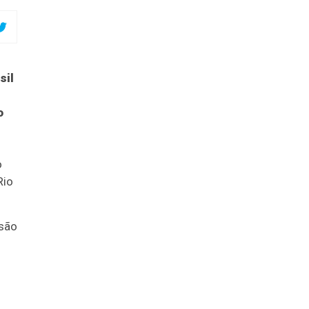
sil
o
o
Rio
isão