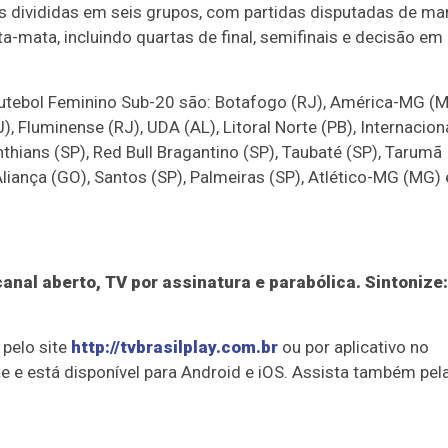
 divididas em seis grupos, com partidas disputadas de ma
-mata, incluindo quartas de final, semifinais e decisão em
utebol Feminino Sub-20 são: Botafogo (RJ), América-MG (M
), Fluminense (RJ), UDA (AL), Litoral Norte (PB), Internacion
nthians (SP), Red Bull Bragantino (SP), Taubaté (SP), Tarumã
 Aliança (GO), Santos (SP), Palmeiras (SP), Atlético-MG (MG) 
nal aberto, TV por assinatura e parabólica. Sintonize:
 pelo site
http://tvbrasilplay.com.br
ou por aplicativo no
 e está disponível para Android e iOS. Assista também pel