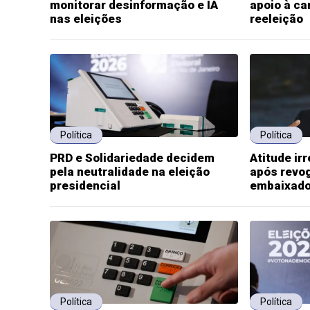
monitorar desinformação e IA
apoio à ca
nas eleições
reeleição
Política
Política
PRD e Solidariedade decidem
Atitude ir
pela neutralidade na eleição
após revog
presidencial
embaixado
Política
Política