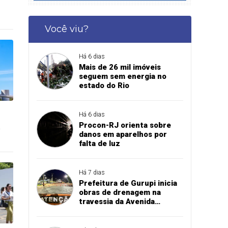
Você viu?
Há 6 dias
Mais de 26 mil imóveis
seguem sem energia no
estado do Rio
Há 6 dias
Procon-RJ orienta sobre
danos em aparelhos por
falta de luz
Há 7 dias
Prefeitura de Gurupi inicia
obras de drenagem na
travessia da Avenida
Paraíba sobre o córrego
Mutuca