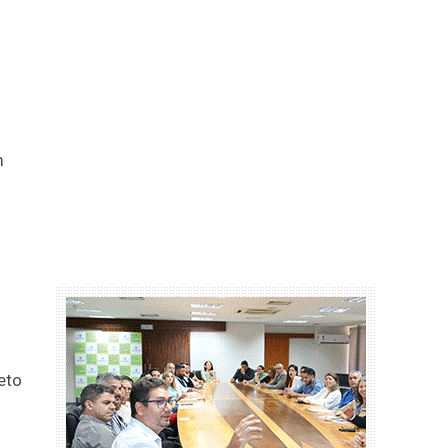
m
eto