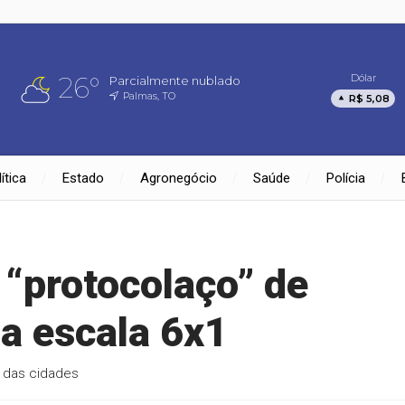
26°
Dólar
Parcialmente nublado
Palmas, TO
R$ 5,08
ítica
Estado
Agronegócio
Saúde
Polícia
“protocolaço” de
da escala 6x1
 das cidades