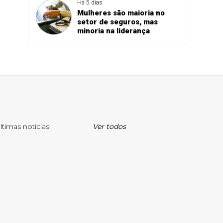
Há 5 dias
Mulheres são maioria no
setor de seguros, mas
minoria na liderança
ltimas notícias
Ver todos