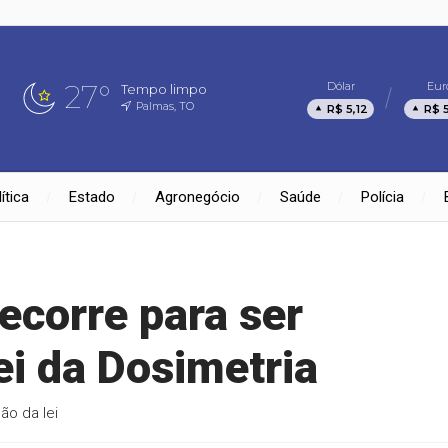
27°
Dólar
Eur
Tempo limpo
Palmas, TO
R$ 5,12
R$ 
ítica
Estado
Agronegócio
Saúde
Polícia
ecorre para ser
ei da Dosimetria
o da lei