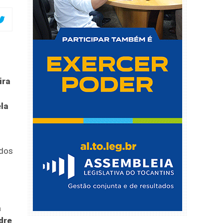
ira
ela
 dos
a
dre