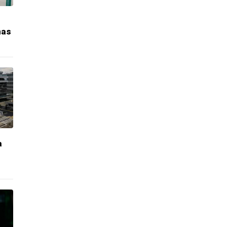
mas
a