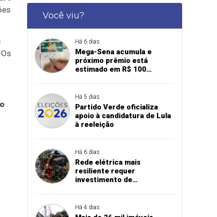
ões
Você viu?
)
Há 6 dias
Mega-Sena acumula e
 Os
próximo prêmio está
estimado em R$ 100
milhões
Há 5 dias
ro
Partido Verde oficializa
apoio à candidatura de Lula
à reeleição
Há 6 dias
Rede elétrica mais
resiliente requer
investimento de
concessionárias
Há 4 dias