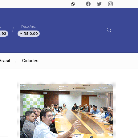
o
Peso Arg.
5,92
R$ 0,00
Brasil
Cidades