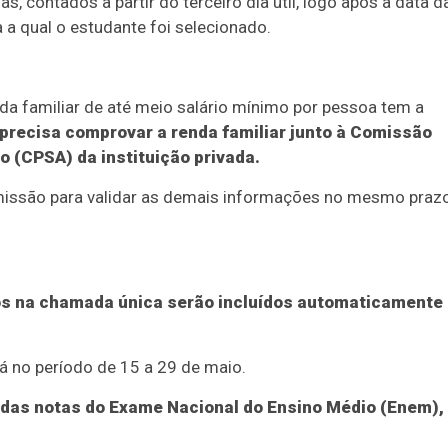
s, contados a partir do terceiro dia útil, logo após a data d
a a qual o estudante foi selecionado.
da familiar de até meio salário mínimo por pessoa tem a
precisa comprovar a renda familiar junto à Comissão
(CPSA) da instituição privada.
missão para validar as demais informações no mesmo prazo
os na chamada única serão incluídos automaticamente
á no período de 15 a 29 de maio.
 das notas do Exame Nacional do Ensino Médio (Enem),