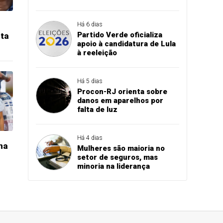
Há 6 dias
Partido Verde oficializa
sta
apoio à candidatura de Lula
à reeleição
Há 5 dias
Procon-RJ orienta sobre
danos em aparelhos por
falta de luz
Há 4 dias
na
Mulheres são maioria no
setor de seguros, mas
minoria na liderança