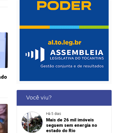
ado
Você viu?
Há 5 dias
Mais de 26 mil imóveis
seguem sem energia no
estado do Rio