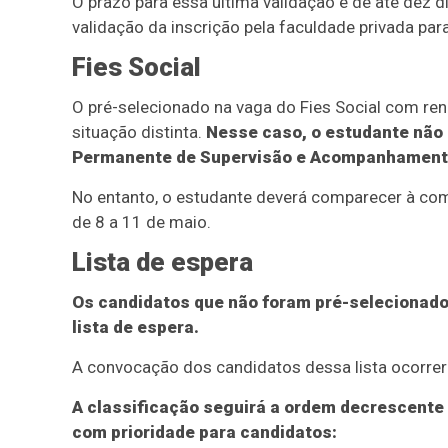
O prazo para essa última validação é de até dez dia
validação da inscrição pela faculdade privada par
Fies Social
O pré-selecionado na vaga do Fies Social com ren
situação distinta.
Nesse caso, o estudante não 
Permanente de Supervisão e Acompanhamento 
No entanto, o estudante deverá comparecer à co
de 8 a 11 de maio.
Lista de espera
Os candidatos que não foram pré-selecionad
lista de espera.
A convocação dos candidatos dessa lista ocorrer
A classificação seguirá a ordem decrescente
com prioridade para candidatos: