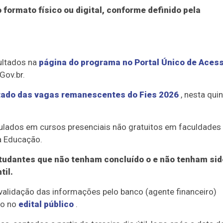
formato físico ou digital, conforme definido pela
ultados na
página do programa no Portal Único de Aces
Gov.br.
tado das vagas remanescentes do Fies 2026
, nesta quin
culados em cursos presenciais não gratuitos em faculdades
da Educação.
studantes que não tenham concluído o e não tenham sid
til.
validação das informações pelo banco (agente financeiro)
to no
edital público
.