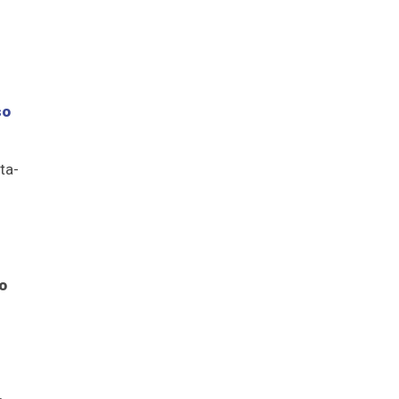
so
ta-
o