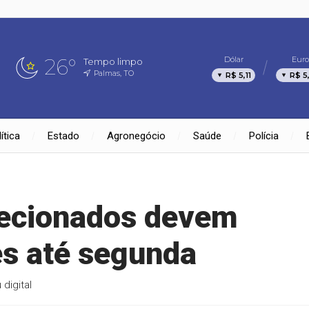
26°
Dólar
Euro
Tempo limpo
Palmas, TO
R$ 5,11
R$ 5
ítica
Estado
Agronegócio
Saúde
Polícia
lecionados devem
es até segunda
digital