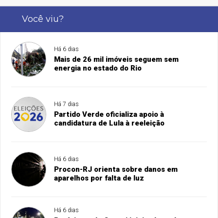
Você viu?
Há 6 dias
Mais de 26 mil imóveis seguem sem
energia no estado do Rio
Há 7 dias
Partido Verde oficializa apoio à
candidatura de Lula à reeleição
Há 6 dias
Procon-RJ orienta sobre danos em
aparelhos por falta de luz
Há 6 dias