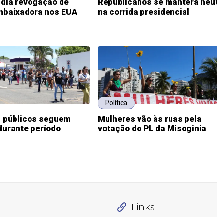
udia revogação de
Republicanos se manterá neu
embaixadora nos EUA
na corrida presidencial
Política
 públicos seguem
Mulheres vão às ruas pela
durante período
votação do PL da Misoginia
Links