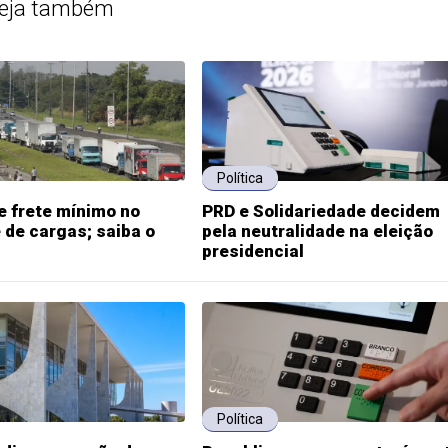
eja também
Política
e frete mínimo no
PRD e Solidariedade decidem
 de cargas; saiba o
pela neutralidade na eleição
presidencial
Política