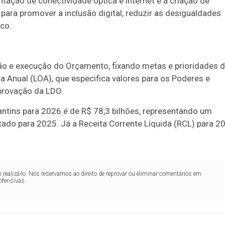
ção de conectividade óptica e internet e à criação de
para promover a inclusão digital, reduzir as desigualdades
co.
ão e execução do Orçamento, fixando metas e prioridades 
a Anual (LOA), que especifica valores para os Poderes e
provação da LDO.
antins para 2026 é de R$ 78,3 bilhões, representando um
ado para 2025. Já a Receita Corrente Líquida (RCL) para 2
realizá-lo. Nos reservamos ao direito de reprovar ou eliminar comentários em
ofensivas.