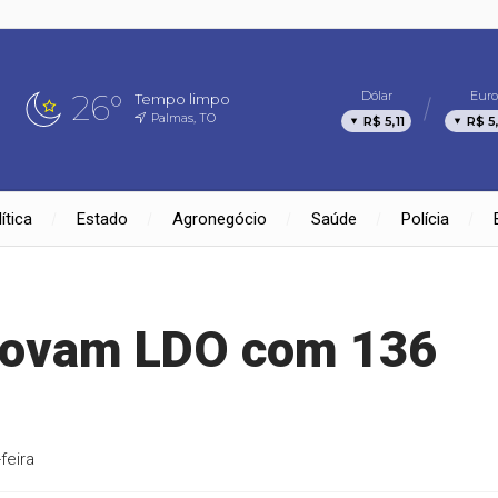
26°
Dólar
Euro
Tempo limpo
Palmas, TO
R$ 5,11
R$ 5
ítica
Estado
Agronegócio
Saúde
Polícia
rovam LDO com 136
feira