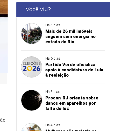
Você viu?
Há 5 dias
Mais de 26 mil imóveis
seguem sem energia no
estado do Rio
Há 6 dias
Partido Verde oficializa
apoio à candidatura de Lula
à reeleição
Há 5 dias
Procon-RJ orienta sobre
danos em aparelhos por
falta de luz
ção
Há 4 dias