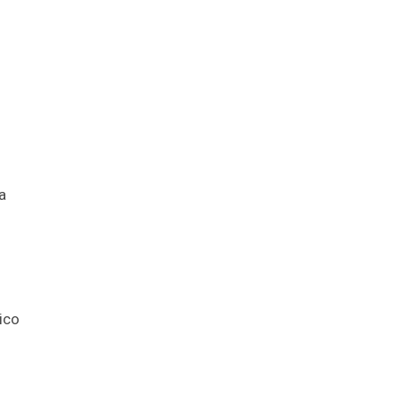
a
ico