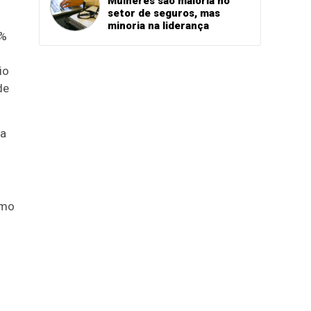
Mulheres são maioria no
setor de seguros, mas
minoria na liderança
5%
io
de
na
imo