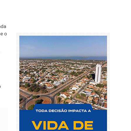
ada
ue o
r
o