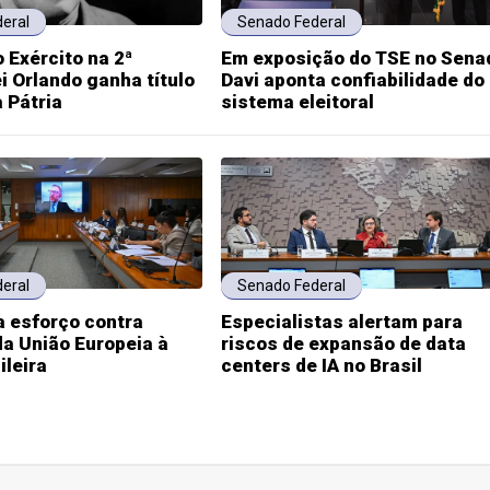
eral
Senado Federal
 Exército na 2ª
Em exposição do TSE no Sena
ei Orlando ganha título
Davi aponta confiabilidade do
a Pátria
sistema eleitoral
eral
Senado Federal
a esforço contra
Especialistas alertam para
da União Europeia à
riscos de expansão de data
ileira
centers de IA no Brasil