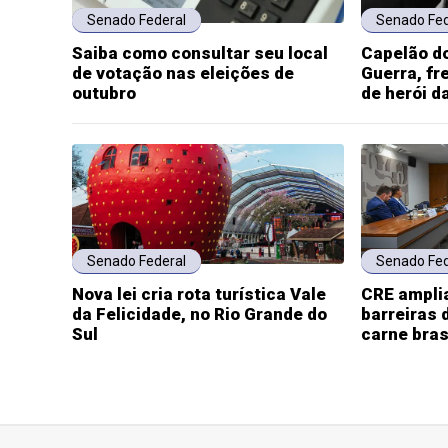
Senado Federal
Senado Fed
Saiba como consultar seu local
Capelão do
de votação nas eleições de
Guerra, fr
outubro
de herói d
Senado Federal
Senado Fed
Nova lei cria rota turística Vale
CRE ampli
da Felicidade, no Rio Grande do
barreiras 
Sul
carne bras