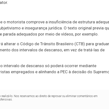
ator.
ue o motorista comprove a insuficiência de estrutura adequ
jetivismo e insegurança jurídica. O texto original previa q
 de parada adequados
por meio de vídeos, por exemplo.
á alterar o Código de Trânsito Brasileiro (CTB) para gradua
nto dos intervalos de descanso, em vez de tratá-las de
do intervalo de descanso só poderá ocorrer mediante
oristas empregados e alinhando a PEC à decisão do Suprem
realizá-lo. Nos reservamos ao direito de reprovar ou eliminar comentários em
ofensivas.