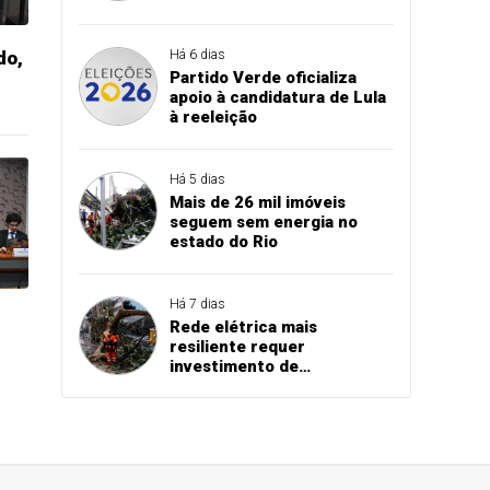
milhões
do,
Há 6 dias
Partido Verde oficializa
apoio à candidatura de Lula
à reeleição
Há 5 dias
Mais de 26 mil imóveis
seguem sem energia no
estado do Rio
Há 7 dias
Rede elétrica mais
resiliente requer
investimento de
concessionárias