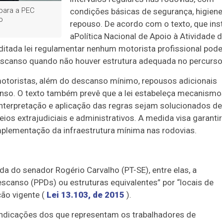
para a PEC
condições básicas de segurança, higiene
o
repouso. De acordo com o texto, que inst
a
Política Nacional de Apoio à Atividade 
editada lei regulamentar nenhum motorista profissional pod
descanso quando não houver estrutura adequada no percurso
motoristas, além do descanso mínimo, repousos adicionais
nso. O texto também prevê que a lei estabeleça mecanismo
 interpretação e aplicação das regras sejam solucionados de
eios extrajudiciais e administrativos. A medida visa garantir
mplementação da infraestrutura mínima nas rodovias.
a do senador Rogério Carvalho (PT-SE), entre elas, a
scanso (PPDs) ou estruturas equivalentes” por “locais de
ção vigente (
Lei 13.103, de 2015
).
indicações dos que representam os trabalhadores de