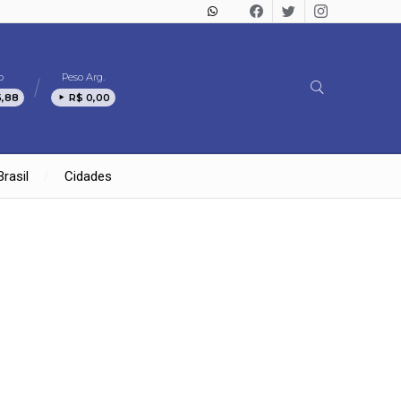
o
Peso Arg.
5,88
R$ 0,00
Brasil
Cidades