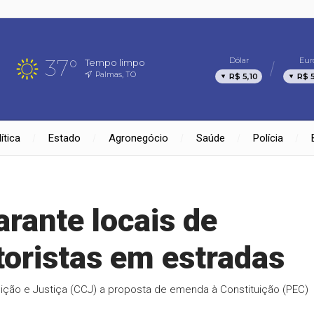
37°
Dólar
Eur
Tempo limpo
Palmas, TO
R$ 5,10
R$ 
ítica
Estado
Agronegócio
Saúde
Polícia
rante locais de
oristas em estradas
uição e Justiça (CCJ) a proposta de emenda à Constituição (PEC)