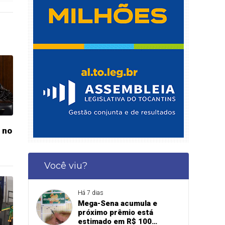
 no
Você viu?
Há 7 dias
Mega-Sena acumula e
próximo prêmio está
estimado em R$ 100