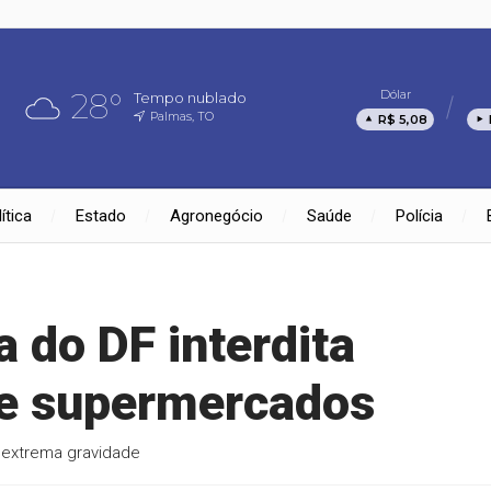
28°
Dólar
Tempo nublado
Palmas, TO
R$ 5,08
ítica
Estado
Agronegócio
Saúde
Polícia
a do DF interdita
de supermercados
 extrema gravidade