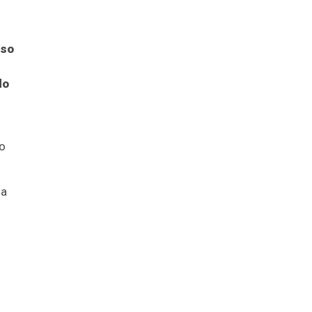
aso
do
so
 a