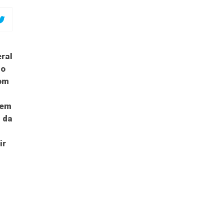
eral
 o
com
 em
 da
ir