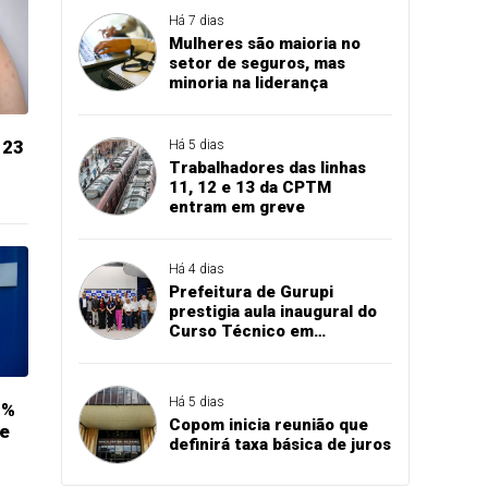
Há 7 dias
Mulheres são maioria no
setor de seguros, mas
minoria na liderança
 23
Há 5 dias
Trabalhadores das linhas
11, 12 e 13 da CPTM
entram em greve
Há 4 dias
Prefeitura de Gurupi
prestigia aula inaugural do
Curso Técnico em
Manutenção Automotiva do
SENAI
Há 5 dias
5%
Copom inicia reunião que
se
definirá taxa básica de juros