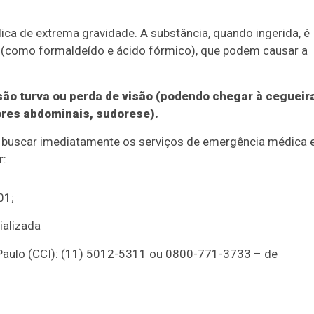
ca de extrema gravidade. A substância, quando ingerida, é
(como formaldeído e ácido fórmico), que podem causar a
são turva ou perda de visão (podendo chegar à cegueir
ores abdominais, sudorese).
o buscar imediatamente os serviços de emergência médica 
r:
01;
ializada
 Paulo (CCI): (11) 5012-5311 ou 0800-771-3733 – de