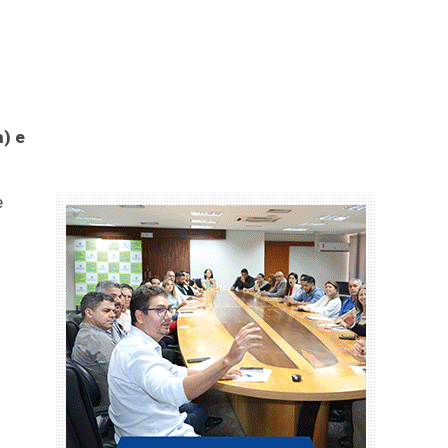
a) e
e