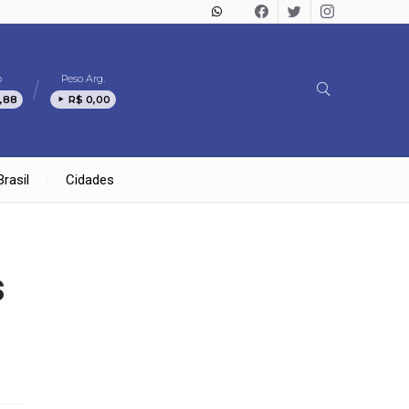
o
Peso Arg.
,88
R$ 0,00
Brasil
Cidades
s