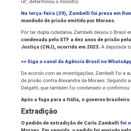
ré”, determinou o ministro.
Na terça-feira (29), Zambelli foi presa em Rom
mandado de prisão emitido por Moraes.
Por ter dupla cidadania, Zambelli deixou o Brasil 
condenada pelo STF a dez anos de prisão pela
Justiça (CNJ), ocorrida em 2023.
A deputada ta
>> Siga o canal da
Agência Brasil
no WhatsAp
De acordo com as investigações, Zambelli foi a a
de prisão contra Alexandre de Moraes. Segundo a
Delgatti, que também foi condenado e confirmou t
Após a fuga para a Itália, o governo brasileiro
Extradição
O pedido de extradição de Carla Zambelli
foi 
Moraes. Em seguida, o pedido foi enviado pelo