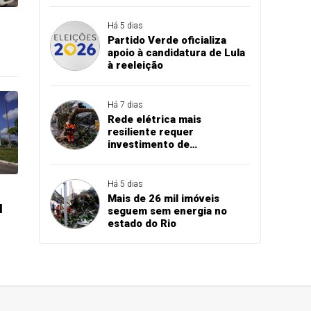
Há 5 dias
Partido Verde oficializa
apoio à candidatura de Lula
à reeleição
Há 7 dias
Rede elétrica mais
resiliente requer
investimento de
concessionárias
Há 5 dias
Mais de 26 mil imóveis
l
seguem sem energia no
estado do Rio