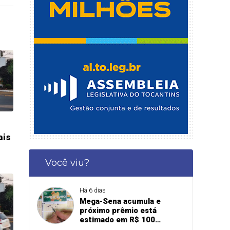
ais
Você viu?
Há 6 dias
Mega-Sena acumula e
próximo prêmio está
estimado em R$ 100
milhões