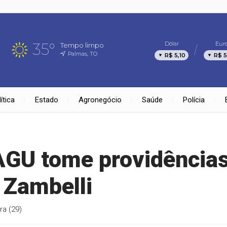
35°
Dólar
Eur
Tempo limpo
Palmas, TO
R$ 5,10
R$ 5
ítica
Estado
Agronegócio
Saúde
Polícia
AGU tome providência
 Zambelli
ra (29)