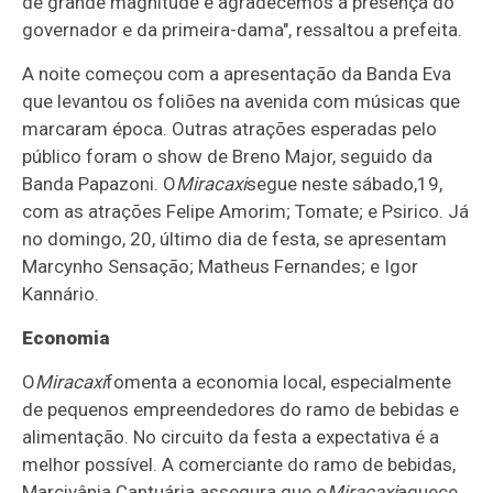
de grande magnitude e agradecemos a presença do
governador e da primeira-dama", ressaltou a prefeita.
A noite começou com a apresentação da Banda Eva
que levantou os foliões na avenida com músicas que
marcaram época. Outras atrações esperadas pelo
público foram o show de Breno Major, seguido da
Banda Papazoni. O
Miracaxi
segue neste sábado,19,
com as atrações Felipe Amorim; Tomate; e Psirico. Já
no domingo, 20, último dia de festa, se apresentam
Marcynho Sensação; Matheus Fernandes; e Igor
Kannário.
Economia
O
Miracaxi
fomenta a economia local, especialmente
de pequenos empreendedores do ramo de bebidas e
alimentação. No circuito da festa a expectativa é a
melhor possível. A comerciante do ramo de bebidas,
Marcivânia Cantuária assegura que o
Miracaxi
aquece