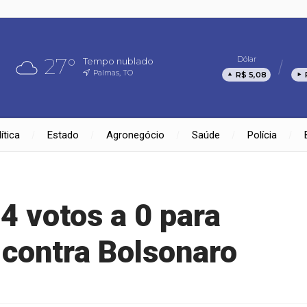
27°
Dólar
Tempo nublado
Palmas, TO
R$ 5,08
ítica
Estado
Agronegócio
Saúde
Polícia
4 votos a 0 para
 contra Bolsonaro