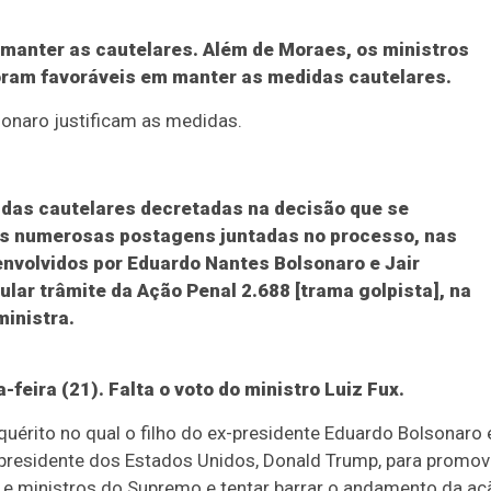
a manter as cautelares. Além de Moraes, os ministros
foram favoráveis em manter as medidas cautelares.
sonaro justificam as medidas.
das cautelares decretadas na decisão que se
as numerosas postagens juntadas no processo, nas
nvolvidos por Eduardo Nantes Bolsonaro e Jair
ular trâmite da Ação Penal 2.688 [trama golpista], na
ministra.
feira (21). Falta o voto do ministro Luiz Fux.
érito no qual o filho do ex-presidente Eduardo Bolsonaro 
 presidente dos Estados Unidos, Donald Trump, para promov
o e ministros do Supremo e tentar barrar o andamento da aç