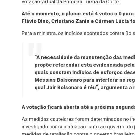
votação virtual da Primeira Turma da Corte.
Até o momento, o placar está 4 votos a 0 par
Flávio Dino, Cristiano Zanin e Cármen Lúcia 
Para a ministra, os indícios apontados contra Bol
“A necessidade da manutenção das medi
propõe referendar está evidenciada pel
quais constam indícios de esforços dese
Messias Bolsonaro para interferir no reg
qual Jair Bolsonaro é réu”, argumenta a 
A votação ficará aberta até a próxima segunda-
As medidas cautelares foram determinadas no inqu
investigado por sua atuação junto ao governo do
medidas de retaliação contra o governo brasileir