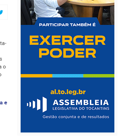
ta-
s
a o
o
a e