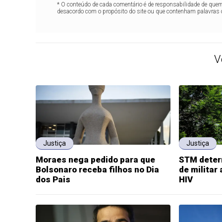
* O conteúdo de cada comentário é de responsabilidade de quem 
desacordo com o propósito do site ou que contenham palavras 
V
Justiça
Justiça
Moraes nega pedido para que
STM deter
Bolsonaro receba filhos no Dia
de militar
dos Pais
HIV