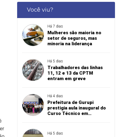
Você viu?
Há 7 dias
Mulheres são maioria no
setor de seguros, mas
minoria na liderança
Há 5 dias
Trabalhadores das linhas
11, 12 e 13 da CPTM
entram em greve
Há 4 dias
Prefeitura de Gurupi
prestigia aula inaugural do
Curso Técnico em
Manutenção Automotiva do
é
SENAI
er
Há 5 dias
ão