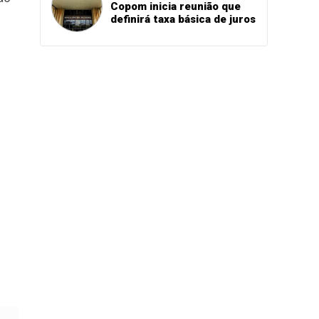
Copom inicia reunião que
definirá taxa básica de juros