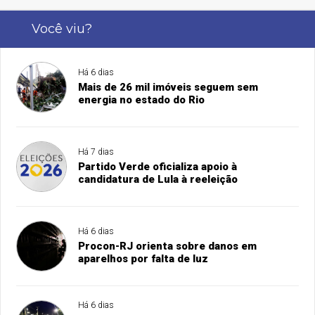
Você viu?
Há 6 dias
Mais de 26 mil imóveis seguem sem
energia no estado do Rio
Há 7 dias
Partido Verde oficializa apoio à
candidatura de Lula à reeleição
Há 6 dias
Procon-RJ orienta sobre danos em
aparelhos por falta de luz
Há 6 dias