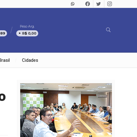
Peso Arg.
,89
R$ 0,00
Brasil
Cidades
o