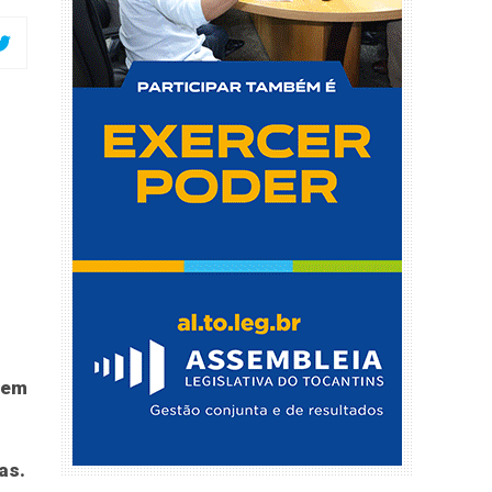
gem
as.