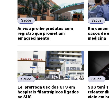
Saúde
Saúde
Anvisa proíbe produtos sem
Rio concen
registro que prometiam
casos de e
emagrecimento
medicina
Saúde
Saúde
Lei prorroga uso do FGTS em
SUS terá 1
hospitais filantrópicos ligados
teleatend
ao SUS
vício em b