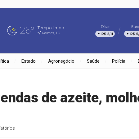
26°
Dólar
Euro
Tempo limpo
Palmas, TO
R$ 5,11
R$ 5
ítica
Estado
Agronegócio
Saúde
Polícia
endas de azeite, molh
atórios