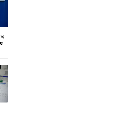
5%
se
m