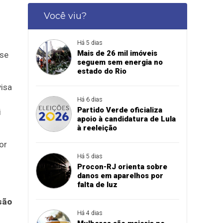
Você viu?
Há 5 dias
Mais de 26 mil imóveis
ise
seguem sem energia no
estado do Rio
visa
Há 6 dias
Partido Verde oficializa
i
apoio à candidatura de Lula
à reeleição
or
Há 5 dias
Procon-RJ orienta sobre
danos em aparelhos por
falta de luz
são
Há 4 dias