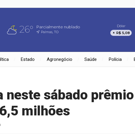
26°
Dólar
Parcialmente nublado
Palmas, TO
R$ 5,08
ítica
Estado
Agronegócio
Saúde
Polícia
a neste sábado prêmio
6,5 milhões
a