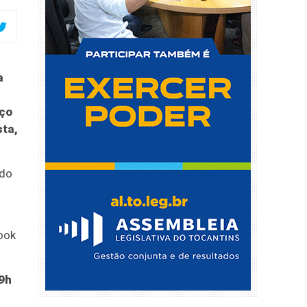
a
aço
sta,
ado
ook
9h