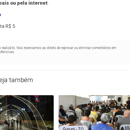
país ou pela internet
.
p
ta R$ 5.
realizá-lo. Nos reservamos ao direito de reprovar ou eliminar comentários em
ofensivas.
eja também
Gurupi - TO