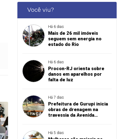
Você viu?
Há 6 dias
Mais de 26 mil imóveis
seguem sem energia no
estado do Rio
Há 6 dias
Procon-RJ orienta sobre
danos em aparelhos por
falta de luz
Há 7 dias
Prefeitura de Gurupi inicia
obras de drenagem na
travessia da Avenida
Paraíba sobre o córrego
Mutuca
Há 5 dias