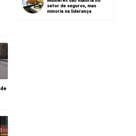
Mulheres são maioria no
setor de seguros, mas
minoria na liderança
ade