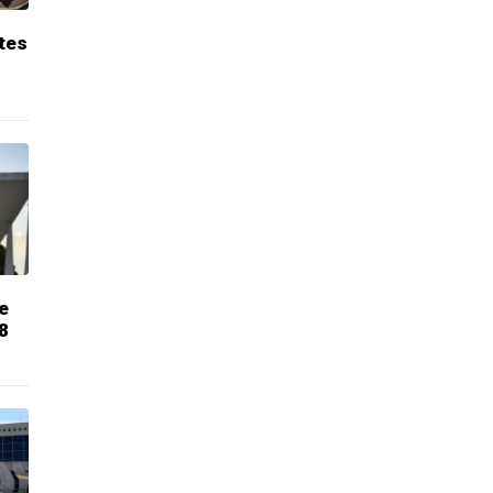
tes
e
8