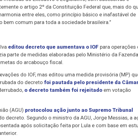
temente o artigo 2º da Constituição Federal que, mais do q
armonia entre eles, como princípio básico e inafastável de
o bem comum para toda a sociedade brasileira.”
ilva
editou decreto que aumentava o IOF
para operações 
zia parte de medidas elaboradas pelo Ministério da Fazend
 metas do arcabouço fiscal.
 elevações do IOF, mas editou uma medida provisória (MP) qu
rrubada do decreto
foi pautada pelo presidente da Câma
 derrubado,
o decreto também foi rejeitado
em votação
União (AGU)
protocolou ação junto ao Supremo Tribunal
 do decreto. Segundo o ministro da AGU, Jorge Messias, a a
resentada após solicitação feita por Lula e com base em est
nterior.