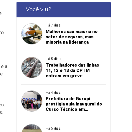
Você viu?
e
Há 7 dias
Mulheres são maioria no
to
setor de seguros, mas
minoria na liderança
Há 5 dias
Trabalhadores das linhas
 e a
11, 12 e 13 da CPTM
de
entram em greve
Há 4 dias
Prefeitura de Gurupi
prestigia aula inaugural do
es.
Curso Técnico em
ia
Manutenção Automotiva do
SENAI
Há 5 dias