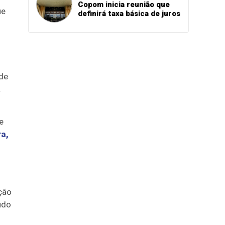
Copom inicia reunião que
ue
definirá taxa básica de juros
de
a
e
ra,
ção
udo