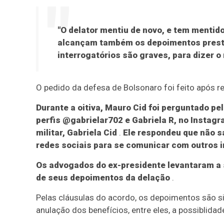
"O delator mentiu de novo, e tem mentid
alcançam também os depoimentos prestad
interrogatórios são graves, para dizer o
O pedido da defesa de Bolsonaro foi feito após r
Durante a oitiva, Mauro Cid foi perguntado p
perfis @gabrielar702 e Gabriela R, no Insta
militar, Gabriela Cid
.
Ele respondeu que não sa
redes sociais para se comunicar com outros 
Os advogados do ex-presidente levantaram a s
de seus depoimentos da delação
.
Pelas cláusulas do acordo, os depoimentos são s
anulação dos benefícios, entre eles, a possiblida