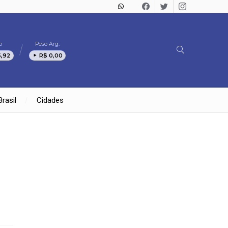
o
Peso Arg.
5,92
R$ 0,00
Brasil
Cidades