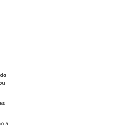
 do
ou
es
mo a