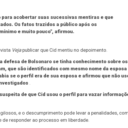
o para acobertar suas sucessivas mentiras e que
os. Os fatos trazidos a público após os
 mínimo e muito pouco", afirmou.
evista
Veja
publicar que Cid mentiu no depoimento.
ela defesa de Bolsonaro se tinha conhecimento sobre os
gram, que são identificados com mesmo nome da esposa
bia se o perfil era de sua esposa e afirmou que não us
investigados
.
uspeita de que Cid usou o perfil para vazar informaçõ
igilosos, e o descumprimento pode levar a penalidades, co
de de responder ao processo em liberdade.