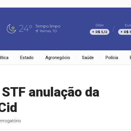
24°
Dólar
Eur
Tempo limpo
Palmas, TO
R$ 5,12
R$ 
ítica
Estado
Agronegócio
Saúde
Polícia
 STF anulação da
Cid
errogatório