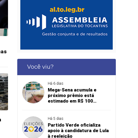
mas
Você viu?
Há 6 dias
Mega-Sena acumula e
próximo prêmio está
estimado em R$ 100
milhões
a
Há 5 dias
Partido Verde oficializa
apoio à candidatura de Lula
à reeleição