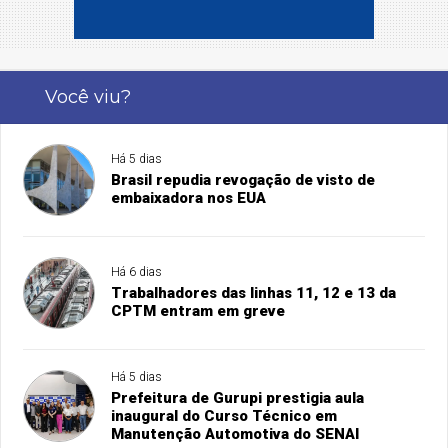
Você viu?
Há 5 dias
Brasil repudia revogação de visto de
embaixadora nos EUA
Há 6 dias
Trabalhadores das linhas 11, 12 e 13 da
CPTM entram em greve
Há 5 dias
Prefeitura de Gurupi prestigia aula
inaugural do Curso Técnico em
Manutenção Automotiva do SENAI