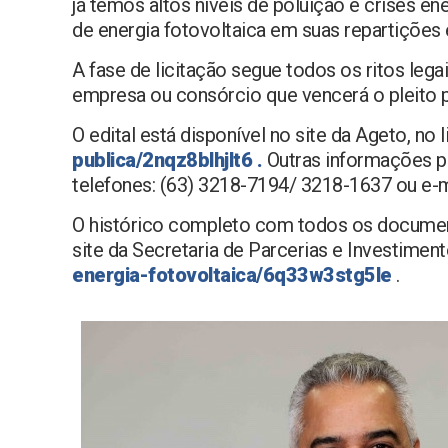
já temos altos níveis de poluição e crises 
de energia fotovoltaica em suas repartições 
A fase de licitação segue todos os ritos lega
empresa ou consórcio que vencerá o pleito pa
O edital está disponível no site da Ageto, no 
publica/2nqz8blhjlt6
.
Outras informações p
telefones: (63) 3218-7194/ 3218-1637 ou e-m
O histórico completo com todos os documen
site da Secretaria de Parcerias e Investimen
energia-fotovoltaica/6q33w3stg5le
.