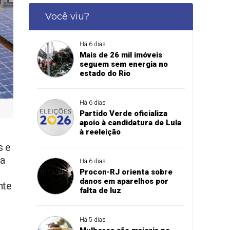
Você viu?
Há 6 dias
Mais de 26 mil imóveis
seguem sem energia no
estado do Rio
Há 6 dias
Partido Verde oficializa
apoio à candidatura de Lula
à reeleição
s e
ia
Há 6 dias
Procon-RJ orienta sobre
danos em aparelhos por
nte
falta de luz
Há 5 dias