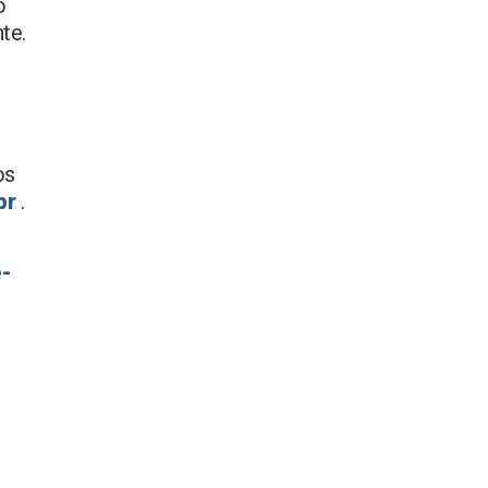
o
te.
os
br
.
e-