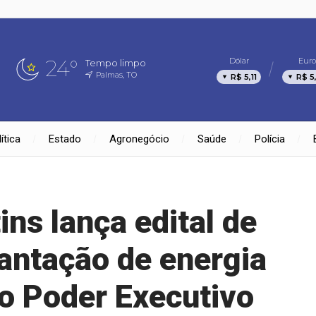
24°
Dólar
Euro
Tempo limpo
Palmas, TO
R$ 5,11
R$ 5
ítica
Estado
Agronegócio
Saúde
Polícia
ns lança edital de
lantação de energia
do Poder Executivo