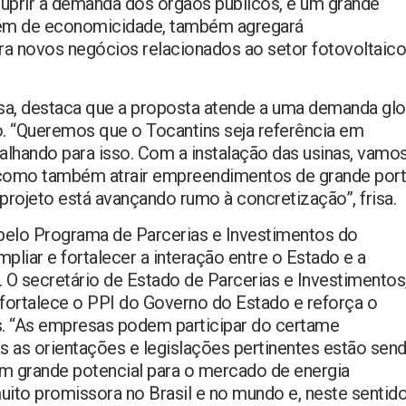
suprir a demanda dos órgãos públicos, é um grande
além de economicidade, também agregará
ara novos negócios relacionados ao setor fotovoltaico
sa, destaca que a proposta atende a uma demanda glo
ão. “Queremos que o Tocantins seja referência em
lhando para isso. Com a instalação das usinas, vamo
a como também atrair empreendimentos de grande por
 projeto está avançando rumo à concretização”, frisa.
o pelo Programa de Parcerias e Investimentos do
mpliar e fortalecer a interação entre o Estado e a
co. O secretário de Estado de Parcerias e Investimentos
fortalece o PPI do Governo do Estado e reforça o
s. “As empresas podem participar do certame
 as orientações e legislações pertinentes estão sen
um grande potencial para o mercado de energia
ito promissora no Brasil e no mundo e, neste sentido