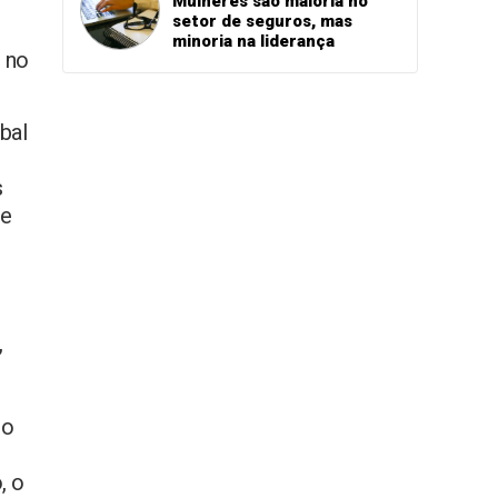
Mulheres são maioria no
setor de seguros, mas
minoria na liderança
 no
bal
s
te
,
do
, o