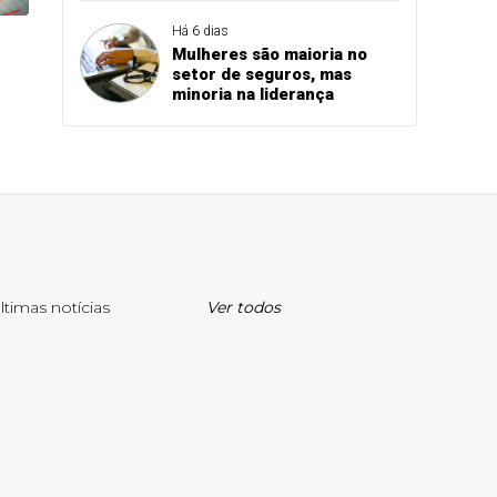
Mutuca
Há 6 dias
Mulheres são maioria no
setor de seguros, mas
minoria na liderança
ltimas notícias
Ver todos