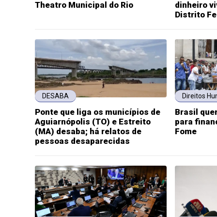
Theatro Municipal do Rio
dinheiro v
Distrito F
DESABA
Direitos H
Ponte que liga os municípios de
Brasil que
Aguiarnópolis (TO) e Estreito
para finan
(MA) desaba; há relatos de
Fome
pessoas desaparecidas