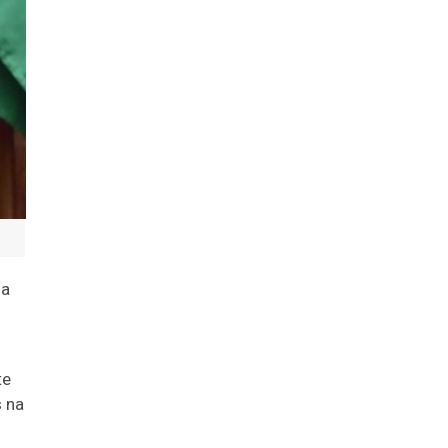
sa
te
s na