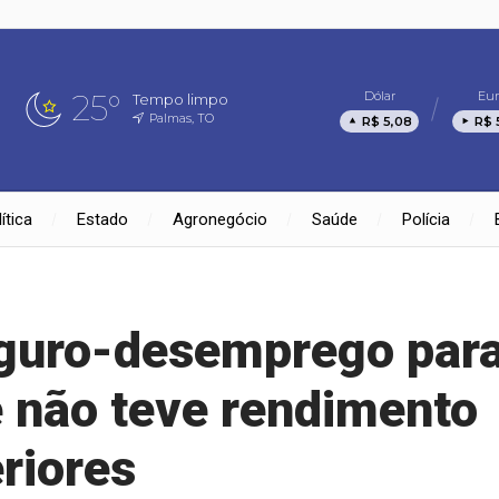
25°
Dólar
Eur
Tempo limpo
Palmas, TO
R$ 5,08
R$ 
ítica
Estado
Agronegócio
Saúde
Polícia
eguro-desemprego par
 não teve rendimento
riores