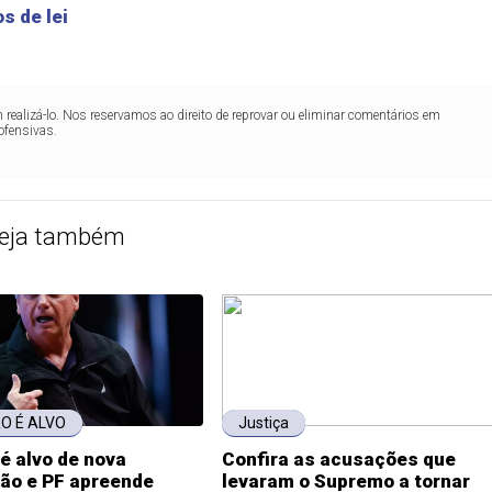
s de lei
realizá-lo. Nos reservamos ao direito de reprovar ou eliminar comentários em
ofensivas.
eja também
O É ALVO
Justiça
é alvo de nova
Confira as acusações que
ção e PF apreende
levaram o Supremo a tornar