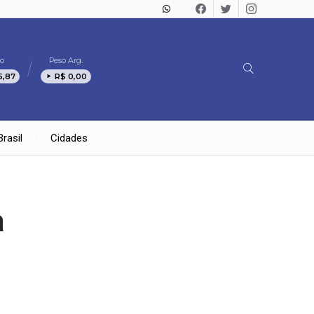
o
Peso Arg.
5,87
R$ 0,00
Brasil
Cidades
a