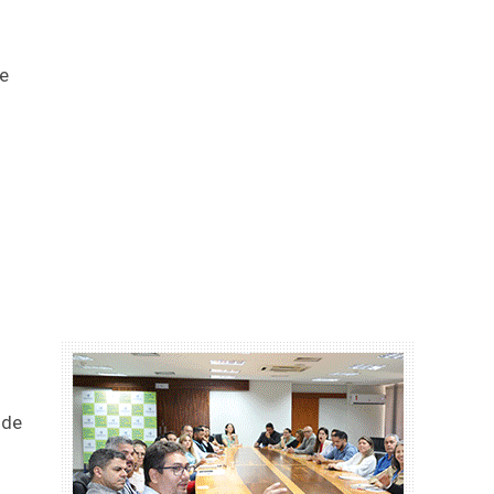
de
 de