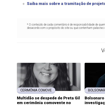
Saiba mais sobre a tramitação de projeto
* O conteúdo de cada comentário é de responsabilidade de quem 
desacordo com o propósito do site ou que contenham palavras 
V
CERIMÔNIA COMOVE
BOLSONAR
Multidão se despede de Preta Gil
Bolsonaro 
em cerimônia comovente no
investiga