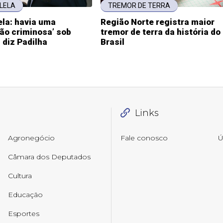
LELA
TREMOR DE TERRA
ela: havia uma
Região Norte registra maior
ão criminosa’ sob
tremor de terra da história do
 diz Padilha
Brasil
Links
Agronegócio
Fale conosco
Ú
Câmara dos Deputados
Cultura
Educação
Esportes