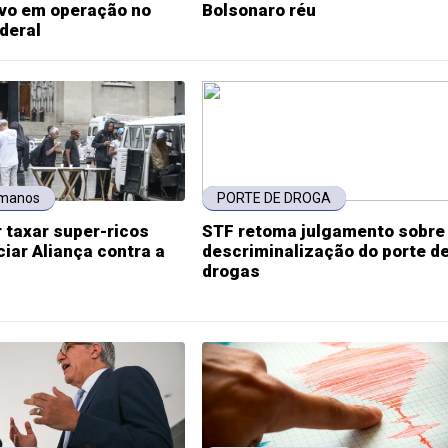
ivo em operação no
Bolsonaro réu
ederal
umanos
PORTE DE DROGA
r taxar super-ricos
STF retoma julgamento sobre
ciar Aliança contra a
descriminalização do porte d
drogas