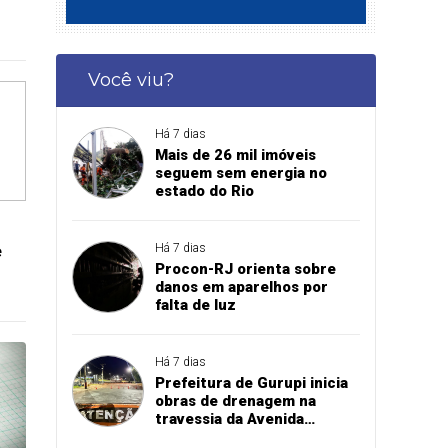
Você viu?
Há 7 dias
Mais de 26 mil imóveis
seguem sem energia no
estado do Rio
e
Há 7 dias
Procon-RJ orienta sobre
danos em aparelhos por
falta de luz
Há 7 dias
Prefeitura de Gurupi inicia
obras de drenagem na
travessia da Avenida
Paraíba sobre o córrego